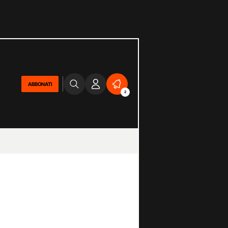
ABBONATI
2