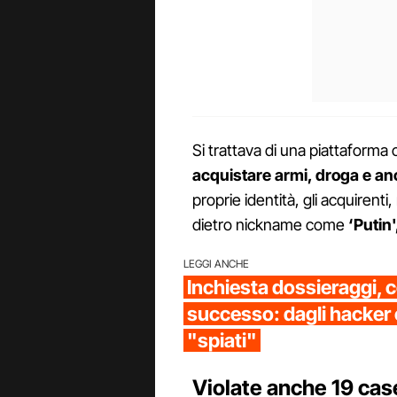
Si trattava di una piattaforma 
acquistare armi, droga e an
proprie identità, gli acquirent
dietro nickname come
‘Putin
LEGGI ANCHE
Inchiesta dossieraggi, c
successo: dagli hacker c
"spiati"
Violate anche 19 case