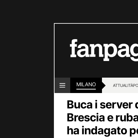
MILANO
ATTUALITÀ
PO
Buca i server 
Brescia e ruba
ha indagato p