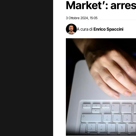
Market’: arre
3 Ottobre 2024
15:05
,
A cura di
Enrico Spaccini