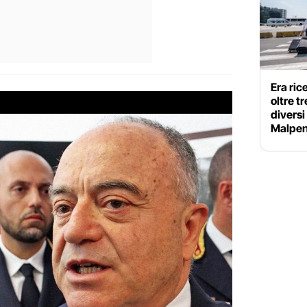
Era ric
oltre t
diversi
Malpe