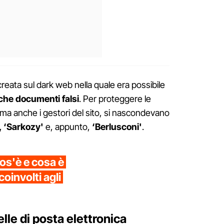
creata sul dark web nella quale era possibile
che documenti falsi
. Per proteggere le
i, ma anche i gestori del sito, si nascondevano
', ‘Sarkozy'
e, appunto,
‘Berlusconi'
.
os'è e cosa è
oinvolti agli
lle di posta elettronica