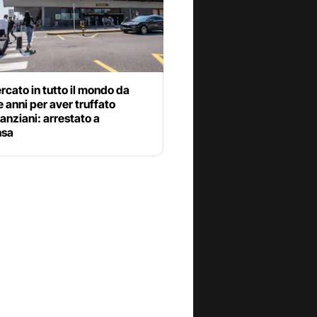
ercato in tutto il mondo da
re anni per aver truffato
 anziani: arrestato a
nsa