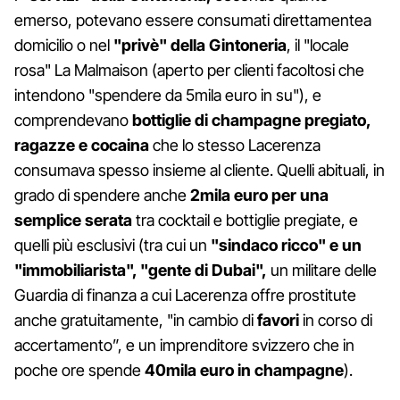
emerso, potevano essere consumati direttamentea
domicilio o nel
"privè" della Gintoneria
, il "locale
rosa" La Malmaison (aperto per clienti facoltosi che
intendono "spendere da 5mila euro in su"), e
comprendevano
bottiglie di champagne pregiato,
ragazze e cocaina
che lo stesso Lacerenza
consumava spesso insieme al cliente. Quelli abituali, in
grado di spendere anche
2mila euro per una
semplice serata
tra cocktail e bottiglie pregiate, e
quelli più esclusivi (tra cui un
"sindaco ricco" e un
"immobiliarista", "gente di Dubai",
un militare delle
Guardia di finanza a cui Lacerenza offre prostitute
anche gratuitamente, "in cambio di
favori
in corso di
accertamento”, e un imprenditore svizzero che in
poche ore spende
40mila euro in champagne
).