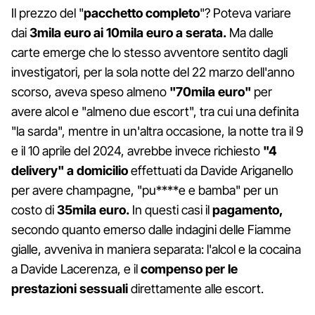
Il prezzo del "
pacchetto completo
"? Poteva variare
dai
3mila euro ai 10mila euro a serata.
Ma dalle
carte emerge che lo stesso avventore sentito dagli
investigatori, per la sola notte del 22 marzo dell'anno
scorso, aveva speso almeno
"70mila euro"
per
avere alcol e "almeno due escort", tra cui una definita
"la sarda", mentre in un'altra occasione, la notte tra il 9
e il 10 aprile del 2024, avrebbe invece richiesto
"4
delivery" a domicilio
effettuati da Davide Ariganello
per avere champagne, "pu****e e bamba" per un
costo di
35mila euro.
In questi casi il
pagamento,
secondo quanto emerso dalle indagini delle Fiamme
gialle, avveniva in maniera separata: l'alcol e la cocaina
a Davide Lacerenza, e il
compenso per le
prestazioni sessuali
direttamente alle escort.