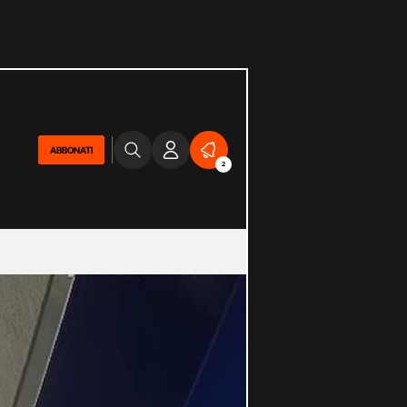
ABBONATI
2