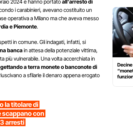
ebbraio 2024 e hanno portato
all'arresto di
condo i carabinieri, avevano costituito un
ase operativa a Milano ma che aveva messo
rdia e Piemonte
.
etti in comune. Gli indagati, infatti, si
 una banca
in attesa della potenziale vittima,
 più vulnerabile. Una volta accerchiata in
Decine 
o
gettando a terra monete o banconote di
“moneti
riuscivano a sfilarle il denaro appena erogato
funzio
 la titolare di
o e scappano con
3 arresti