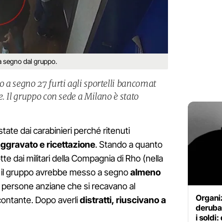
 a segno dal gruppo.
 a segno 27 furti agli sportelli bancomat
. Il gruppo con sede a Milano è stato
tate dai carabinieri perché ritenuti
aggravato e ricettazione
. Stando a quanto
tte dai militari della Compagnia di Rho (nella
), il gruppo avrebbe messo a segno
almeno
i persone anziane che si recavano al
Organi
contante. Dopo averli
distratti, riuscivano a
deruba
i soldi: