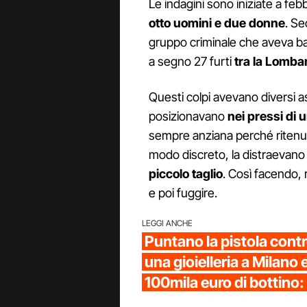
Le indagini sono iniziate a f
otto uomini e due donne
. Se
gruppo criminale che aveva b
a segno 27 furti
tra la Lomba
Questi colpi avevano diversi asp
posizionavano
nei pressi di
sempre anziana perché ritenuta
modo discreto, la distraevan
piccolo taglio
. Così facendo, 
e poi fuggire.
LEGGI ANCHE
Puntano la pistola contro
una gioielleria a Milan
100mila euro di bottino: 