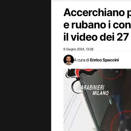
Accerchiano 
e rubano i con
il video dei 27
6 Giugno 2024
13:28
,
A cura di
Enrico Spaccini