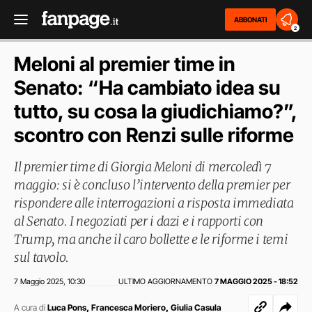
ABBONATI
2
Meloni al premier time in
Senato: “Ha cambiato idea su
tutto, su cosa la giudichiamo?”,
scontro con Renzi sulle riforme
Il premier time di Giorgia Meloni di mercoledì 7
maggio: si è concluso l’intervento della premier per
rispondere alle interrogazioni a risposta immediata
al Senato. I negoziati per i dazi e i rapporti con
Trump, ma anche il caro bollette e le riforme i temi
sul tavolo.
7 Maggio 2025
10:30
ULTIMO AGGIORNAMENTO
7 MAGGIO 2025 - 18:52
,
,
,
A cura di
Luca Pons
Francesca Moriero
Giulia Casula