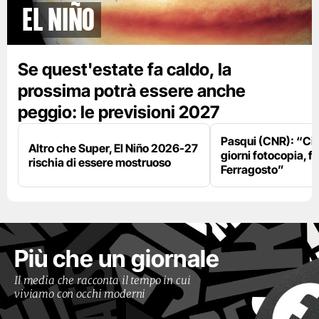
El Niño
Se quest'estate fa caldo, la
prossima potrà essere anche
peggio: le previsioni 2027
Pasqui (CNR): “Ci
Altro che Super, El Niño 2026-27
giorni fotocopia, fo
rischia di essere mostruoso
Ferragosto”
Più che un giornale
Il media che racconta il tempo in cui
viviamo con occhi moderni