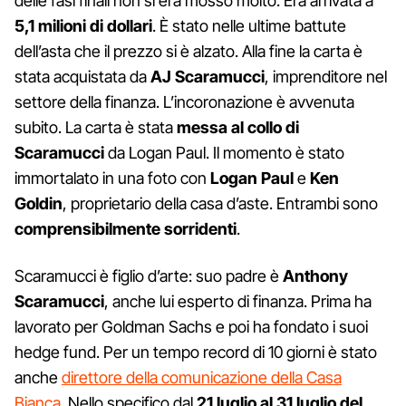
delle fasi finali non si era mosso molto. Era arrivata a
5,1 milioni di dollari
. È stato nelle ultime battute
dell’asta che il prezzo si è alzato. Alla fine la carta è
stata acquistata da
AJ Scaramucci
, imprenditore nel
settore della finanza. L’incoronazione è avvenuta
subito. La carta è stata
messa al collo di
Scaramucci
da Logan Paul. Il momento è stato
immortalato in una foto con
Logan Paul
e
Ken
Goldin
, proprietario della casa d’aste. Entrambi sono
comprensibilmente sorridenti
.
Scaramucci è figlio d’arte: suo padre è
Anthony
Scaramucci
, anche lui esperto di finanza. Prima ha
lavorato per Goldman Sachs e poi ha fondato i suoi
hedge fund. Per un tempo record di 10 giorni è stato
anche
direttore della comunicazione della Casa
Bianca
. Nello specifico dal
21 luglio al 31 luglio del