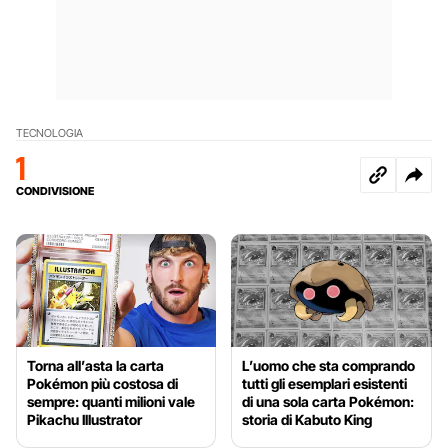
TECNOLOGIA
1
CONDIVISIONE
Torna all’asta la carta
L’uomo che sta comprando
Pokémon più costosa di
tutti gli esemplari esistenti
sempre: quanti milioni vale
di una sola carta Pokémon:
Pikachu Illustrator
storia di Kabuto King