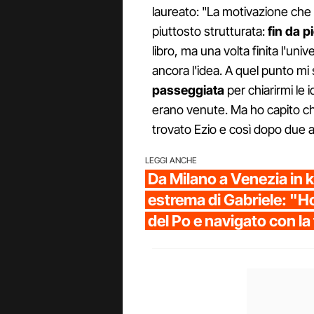
laureato: "La motivazione che m
piuttosto strutturata:
fin da 
libro, ma una volta finita l'un
ancora l'idea. A quel punto mi
passeggiata
per chiarirmi le
erano venute. Ma ho capito ch
trovato Ezio e così dopo due an
LEGGI ANCHE
Da Milano a Venezia in k
estrema di Gabriele: "H
del Po e navigato con la