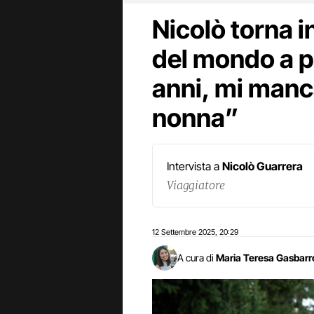
Nicolò torna in
del mondo a p
anni, mi manc
nonna”
Intervista a
Nicolò Guarrera
Viaggiatore
12 Settembre 2025
20:29
,
A cura di
Maria Teresa Gasbarr