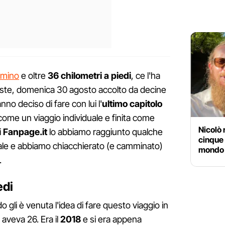
mmino
e oltre
36 chilometri a piedi
, ce l'ha
ieste, domenica 30 agosto accolto da decine
no deciso di fare con lui l'
ultimo capitolo
 come un viaggio individuale e finita come
Nicolò r
i
Fanpage.it
lo abbiamo raggiunto qualche
cinque 
nale e abbiamo chiacchierato (e camminato)
mondo 
.
edi
o gli è venuta l'idea di fare questo viaggio in
e aveva 26. Era il
2018
e si era appena