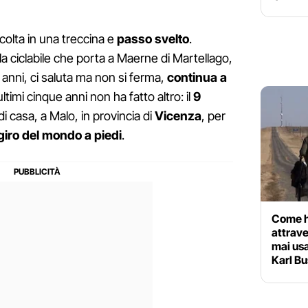
colta in una treccina e
passo svelto
.
a ciclabile che porta a Maerne di Martellago,
 anni, ci saluta ma non si ferma,
continua a
ultimi cinque anni non ha fatto altro: il
9
i casa, a Malo, in provincia di
Vicenza
, per
l giro del mondo a piedi
.
Come h
attrave
mai usa
Karl B