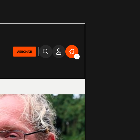
ABBONATI
2