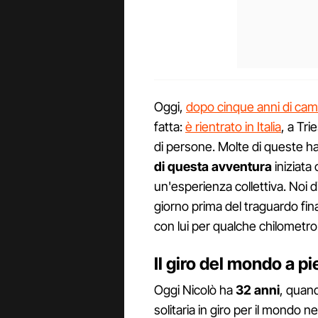
Oggi,
dopo cinque anni di ca
fatta:
è rientrato in Italia
, a Tr
di persone. Molte di queste han
di questa avventura
iniziata
un'esperienza collettiva. Noi d
giorno prima del traguardo fi
con lui per qualche chilometro
Il giro del mondo a pi
Oggi Nicolò ha
32 anni
, quand
solitaria in giro per il mondo n