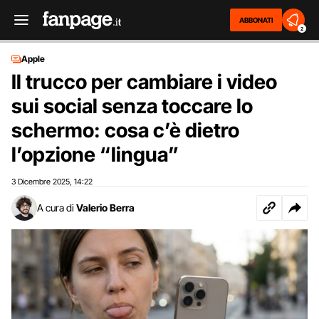
ABBONATI
2
Apple
Il trucco per cambiare i video
sui social senza toccare lo
schermo: cosa c’è dietro
l’opzione “lingua”
3 Dicembre 2025
14:22
,
A cura di
Valerio Berra