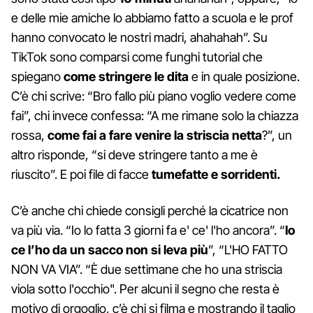
e delle mie amiche lo abbiamo fatto a scuola e le prof
hanno convocato le nostri madri, ahahahah”. Su
TikTok sono comparsi come funghi tutorial che
spiegano
come stringere le dita
e in quale posizione.
C’è chi scrive: “Bro fallo più piano voglio vedere come
fai”, chi invece confessa: “A me rimane solo la chiazza
rossa,
come fai a fare venire la striscia netta
?”, un
altro risponde, “si deve stringere tanto a me è
riuscito”. E poi file di facce
tumefatte e sorridenti.
C’è anche chi chiede consigli perché la cicatrice non
va più via. “Io lo fatta 3 giorni fa e' ce' l'ho ancora”. “
Io
ce l’ho da un sacco non si leva più
”, “L'HO FATTO
NON VA VIA”. “È due settimane che ho una striscia
viola sotto l'occhio". Per alcuni il segno che resta è
motivo di orgoglio, c’è chi si filma e mostrando il taglio