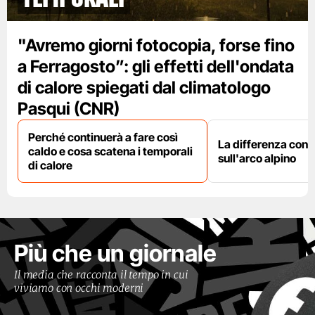
"Avremo giorni fotocopia, forse fino
a Ferragosto”: gli effetti dell'ondata
di calore spiegati dal climatologo
Pasqui (CNR)
Perché continuerà a fare così
La differenza con i
caldo e cosa scatena i temporali
sull'arco alpino
di calore
Più che un giornale
Il media che racconta il tempo in cui
viviamo con occhi moderni