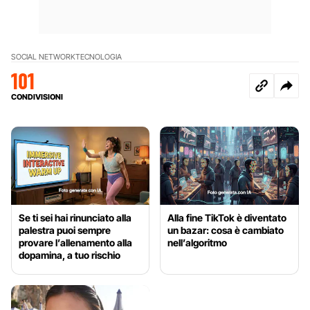
SOCIAL NETWORK
TECNOLOGIA
101
CONDIVISIONI
Se ti sei hai rinunciato alla
Alla fine TikTok è diventato
palestra puoi sempre
un bazar: cosa è cambiato
provare l’allenamento alla
nell’algoritmo
dopamina, a tuo rischio