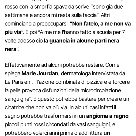
rosso con la smorfia spavalda scrive “sono già due
settimane e ancora mi resta sulla faccia”. Altri
cominciano a preoccuparsi. “
Non fatelo, a me non va
più via
”. E poi “A me me l'hanno fatto a scuola per 7
volte adesso ciò
la guancia in alcune parti nera
nera
”.
Effettivamente ad alcuni potrebbe restare. Come
spiega
Marie Jourdan
, dermatologa intervistata da
Le Parisien , “l'azione combinata di pizzicare e torcere
la pelle provoca disfunzioni della microcircolazione
sanguigna”. E questo potrebbe bastare per creare un
cicatrice che non va più via. In alcuni casi infatti il
segno potrebbe trasformarsi in un
angioma a ragno
,
piccoli punti rossi circondati da vasi sanguigni, e
potrebbero volerci anni prima o addirittura
un