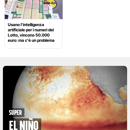
Usano l’intelligenza
artificiale per i numeri del
Lotto, vincono 50.000
euro: ma c’è un problema
Super
El Niño