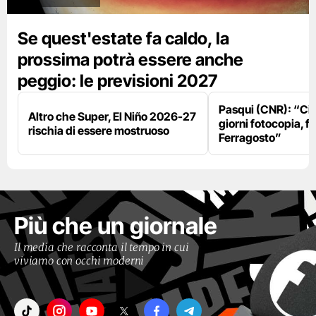
Se quest'estate fa caldo, la
prossima potrà essere anche
peggio: le previsioni 2027
Pasqui (CNR): “Ci
Altro che Super, El Niño 2026-27
giorni fotocopia, fo
rischia di essere mostruoso
Ferragosto”
Più che un giornale
Il media che racconta il tempo in cui
viviamo con occhi moderni