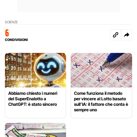
SCIENZE
6
CONDIVISIONI
Abbiamo chiesto i numeri
Come funziona il metodo
del SuperEnalotto a
per vincere al Lotto basato
ChatGPT: è stato sincero
sull’IA: il fattore che conta è
sempre uno