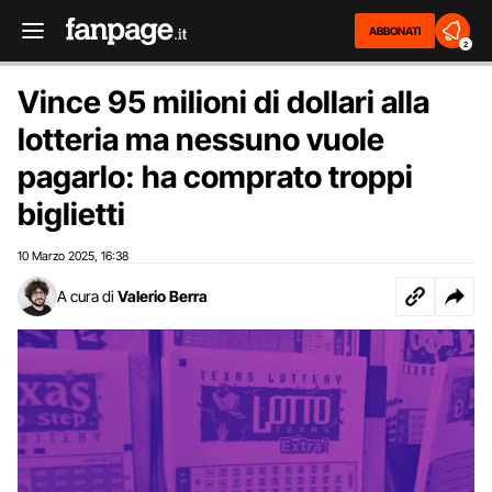
ABBONATI
2
Vince 95 milioni di dollari alla
lotteria ma nessuno vuole
pagarlo: ha comprato troppi
biglietti
10 Marzo 2025
16:38
,
A cura di
Valerio Berra