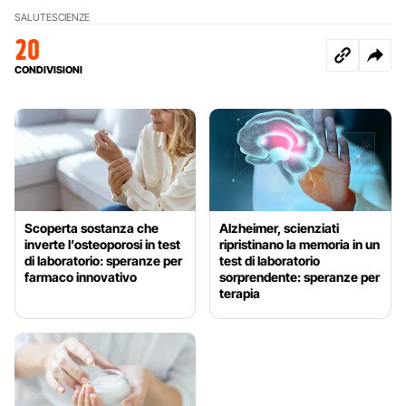
SALUTE
SCIENZE
20
CONDIVISIONI
Scoperta sostanza che
Alzheimer, scienziati
inverte l’osteoporosi in test
ripristinano la memoria in un
di laboratorio: speranze per
test di laboratorio
farmaco innovativo
sorprendente: speranze per
terapia