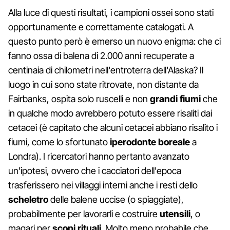
Alla luce di questi risultati, i campioni ossei sono stati
opportunamente e correttamente catalogati. A
questo punto però è emerso un nuovo enigma: che ci
fanno ossa di balena di 2.000 anni recuperate a
centinaia di chilometri nell'entroterra dell'Alaska? Il
luogo in cui sono state ritrovate, non distante da
Fairbanks, ospita solo ruscelli e non
grandi fiumi
che
in qualche modo avrebbero potuto essere risaliti dai
cetacei (è capitato che alcuni cetacei abbiano risalito i
fiumi, come lo sfortunato
iperodonte boreale
a
Londra). I ricercatori hanno pertanto avanzato
un'ipotesi, ovvero che i cacciatori dell'epoca
trasferissero nei villaggi interni anche i resti dello
scheletro
delle balene uccise (o spiaggiate),
probabilmente per lavorarli e costruire
utensili
, o
magari per
scopi rituali
. Molto meno probabile che