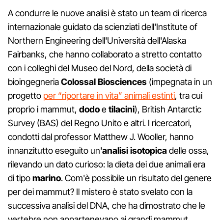
A condurre le nuove analisi è stato un team di ricerca
internazionale guidato da scienziati dell'Institute of
Northern Engineering dell'Università dell'Alaska
Fairbanks, che hanno collaborato a stretto contatto
con i colleghi del Museo del Nord, della società di
bioingegneria
Colossal Biosciences
(impegnata in un
progetto
per “riportare in vita” animali estinti
, tra cui
proprio i mammut,
dodo
e
tilacini
), British Antarctic
Survey (BAS) del Regno Unito e altri. I ricercatori,
condotti dal professor Matthew J. Wooller, hanno
innanzitutto eseguito un'
analisi isotopica
delle ossa,
rilevando un dato curioso: la dieta dei due animali era
di tipo
marino
. Com'è possibile un risultato del genere
per dei mammut? Il mistero è stato svelato con la
successiva analisi del DNA, che ha dimostrato che le
vertebre non appartenevano ai grandi mammut