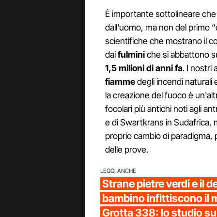
È importante sottolineare che
dall'uomo, ma non del primo “
scientifiche che mostrano il c
dai
fulmini
che si abbattono su
1,5 milioni di anni fa
. I nostri
fiamme
degli incendi naturali
la creazione del fuoco è un'altra
focolari più antichi noti agli a
e di Swartkrans in Sudafrica,
proprio cambio di paradigma, 
delle prove.
LEGGI ANCHE
Strane pietre verdi e il d
bambino infittiscono il 
Grotta 338: lo studio su