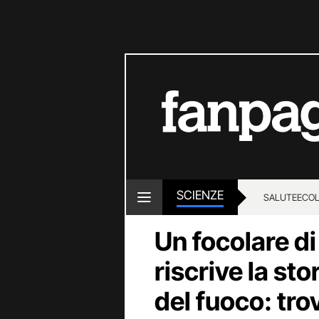
SCIENZE
SALUTE
ECOL
Un focolare d
riscrive la st
del fuoco: tro