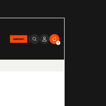
ABBONATI
2