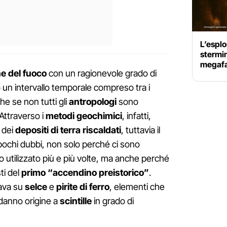
L’esplo
stermin
megafa
e del fuoco
con un ragionevole grado di
 un intervallo temporale compreso tra i
he se non tutti gli
antropologi
sono
Attraverso i
metodi geochimici
, infatti,
a dei
depositi di terra riscaldati
, tuttavia il
a pochi dubbi, non solo perché ci sono
o utilizzato più e più volte, ma anche perché
ti del
primo “accendino preistorico”
.
sava su
selce
e
pirite di ferro
, elementi che
o danno origine a
scintille
in grado di