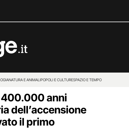
OGIA
NATURA E ANIMALI
POPOLI E CULTURE
SPAZIO E TEMPO
i 400.000 anni
oria dell’accensione
vato il primo