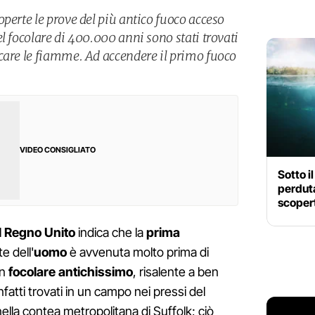
perte le prove del più antico fuoco acceso
l focolare di 400.000 anni sono stati trovati
care le fiamme. Ad accendere il primo fuoco
VIDEO CONSIGLIATO
Sotto i
perduta
scoper
l
Regno Unito
indica che la
prima
e dell'
uomo
è avvenuta molto prima di
un
focolare antichissimo
, risalente a ben
infatti trovati in un campo nei pressi del
nella contea metropolitana di Suffolk; ciò