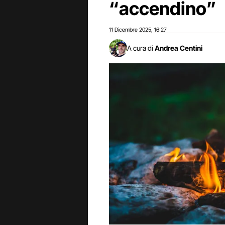
“accendino”
11 Dicembre 2025
16:27
,
A cura di
Andrea Centini