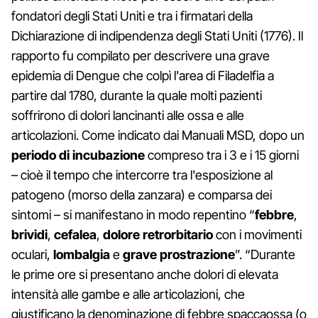
fondatori degli Stati Uniti e tra i firmatari della
Dichiarazione di indipendenza degli Stati Uniti (1776). Il
rapporto fu compilato per descrivere una grave
epidemia di Dengue che colpì l'area di Filadelfia a
partire dal 1780, durante la quale molti pazienti
soffrirono di dolori lancinanti alle ossa e alle
articolazioni. Come indicato dai Manuali MSD, dopo un
periodo di incubazione
compreso tra i 3 e i 15 giorni
– cioè il tempo che intercorre tra l'esposizione al
patogeno (morso della zanzara) e comparsa dei
sintomi – si manifestano in modo repentino “
febbre
,
brividi
,
cefalea
,
dolore retrorbitario
con i movimenti
oculari,
lombalgia
e
grave prostrazione
”. “Durante
le prime ore si presentano anche dolori di elevata
intensità alle gambe e alle articolazioni, che
giustificano la denominazione di febbre spaccaossa (o