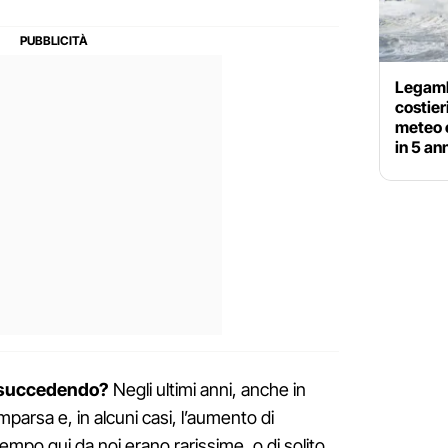
Legamb
costier
meteo 
in 5 an
a succedendo?
Negli ultimi anni, anche in
mparsa e, in alcuni casi, l’aumento di
empo qui da noi erano rarissime, o di solito