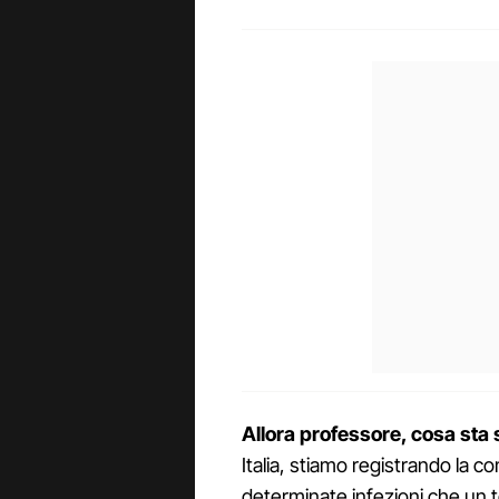
Allora professore, cosa st
Italia, stiamo registrando la co
determinate infezioni che un t