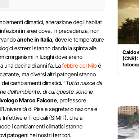
biamenti climatici, alterazione degli habitat
 infezioni in aree dove, in precedenza, non
ervando
anche in Italia
, dove le temperature
logici estremi stanno dando la spinta alla
Caldo e
i microrganismi in luoghi dove erano
(CNR): 
fotocop
a una decina di anni fa. La
febbre del Nilo
è
latante, ma diversi altri patogeni stanno
dei cambiamenti climatici. “
Tutto nasce da
ione dell’ambiente, di cui queste sono le
ttivologo Marco Falcone
, professore
all’Università di Pisa e segretario nazionale
e Infettive e Tropicali (SIMIT), che a
modo i cambiamenti climatici stanno
i patogeni nei nostri territori.