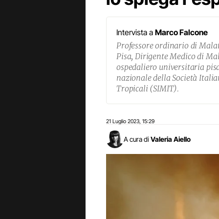
Intervista a
Marco Falcone
Professore ordinario di Malatt
Pisa, Dirigente Medico di Mal
ospedaliero universitaria pi
nazionale della Società Italia
Tropicali (SIMIT).
21 Luglio 2023
15:29
,
A cura di
Valeria Aiello