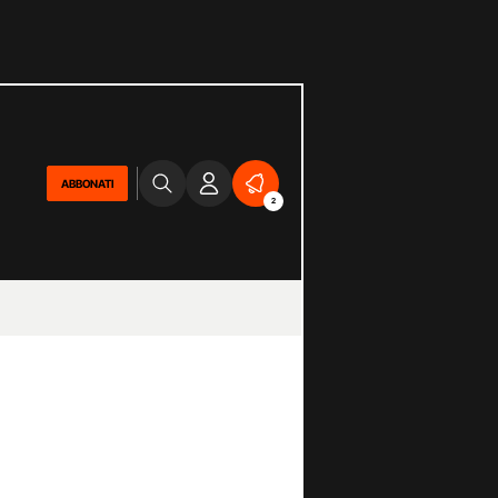
ABBONATI
2