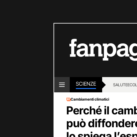
SCIENZE
SALUTE
ECOL
Cambiamenti climatici
Perché il cam
può diffondere 
lo spiega l’es