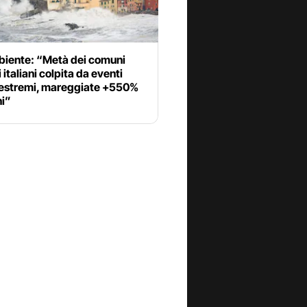
iente: “Metà dei comuni
i italiani colpita da eventi
estremi, mareggiate +550%
ni”