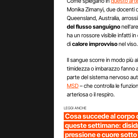
Come spiegano in
questo arti
Monika Zimanyi, due docenti d
Queensland, Australia, arross
del flusso sanguigno
nell'ar
ha un rossore visibile infatti
di
calore improvviso
nel viso.
Il sangue scorre in modo più
timidezza o imbarazzo fanno at
parte del sistema nervoso au
MSD
– che controlla le funzi
arteriosa o il respiro.
LEGGI ANCHE
Cosa succede al corpo co
queste settimane: disidr
pressione e cuore sotto