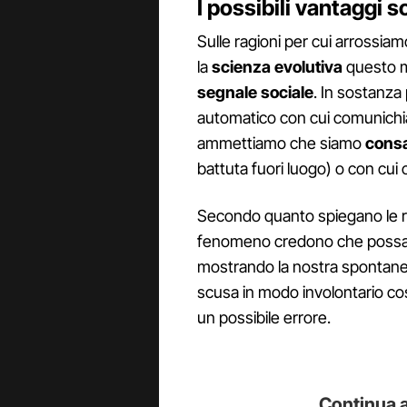
I possibili vantaggi so
Sulle ragioni per cui arrossi
la
scienza evolutiva
questo m
segnale sociale
. In sostanz
automatico con cui comunichia
ammettiamo che siamo
consap
battuta fuori luogo) o con cui
Secondo quanto spiegano le rice
fenomeno credono che possa aiu
mostrando la nostra spontane
scusa in modo involontario co
un possibile errore.
Continua a