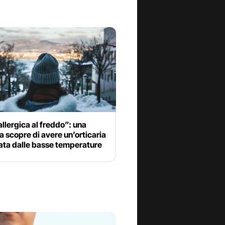
llergica al freddo”: una
 scopre di avere un’orticaria
ata dalle basse temperature