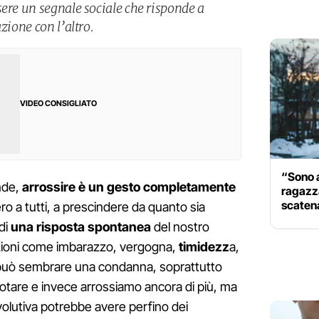
sere un segnale sociale che risponde a
zione con l’altro.
VIDEO CONSIGLIATO
“Sono a
onde,
arrossire è un gesto completamente
ragazza
scaten
 a tutti, a prescindere da quanto sia
 di
una risposta spontanea
del nostro
ioni come imbarazzo, vergogna,
timidezz
a,
 può sembrare una condanna, soprattutto
tare e invece arrossiamo ancora di più, ma
volutiva potrebbe avere perfino dei