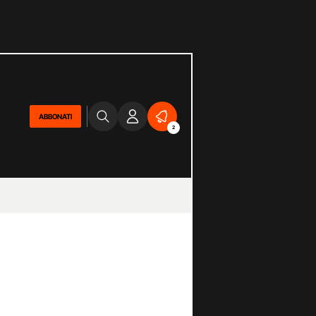
ABBONATI
2