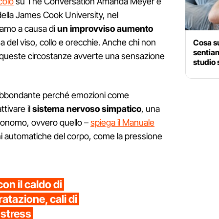
colo
su The Conversation Amanda Meyer e
ella James Cook University, nel
iamo a causa di
un improvviso aumento
ea del viso, collo e orecchie. Anche chi non
Cosa s
sentia
 in queste circostanze avverte una sensazione
studio 
 abbondante perché emozioni come
tivare il
sistema nervoso simpatico
, una
tonomo, ovvero quello –
spiega il Manuale
oni automatiche del corpo, come la pressione
n il caldo di
atazione, cali di
 stress