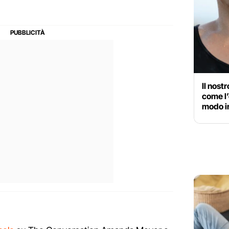
Il nost
come l’
modo in