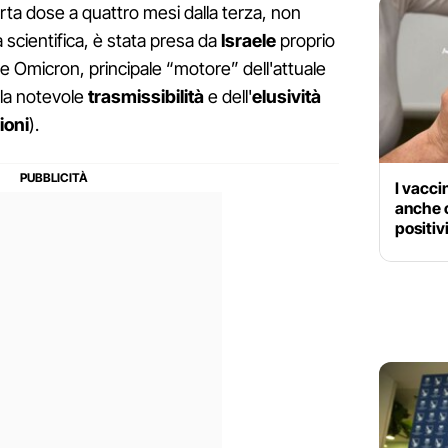
rta dose a quattro mesi dalla terza, non
 scientifica, è stata presa da
Israele
proprio
te Omicron, principale “motore” dell'attuale
lla notevole
trasmissibilità
e dell'
elusività
ioni
).
I vacci
anche 
positiv