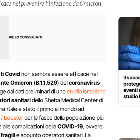
cace nel prevenire l’infezione da Omicron.
VIDEO CONSIGLIATO
ti Covid
non sembra essere efficace nel
Il vacc
ante Omicron
(
B.1.1.529
) del
coronavirus
protegg
eventi 
e dai dati preliminari di uno
studio israeliano
studio
tori sanitari
dello Sheba Medical Center di
entale è stato il primo al mondo ad
 / booster
per le fasce della popolazione più
 alle complicazioni della
COVID-19
, ovvero
i
fragili
e appunto operatori sanitari. La