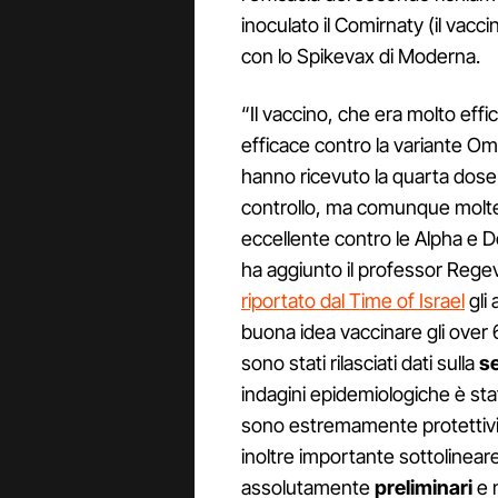
inoculato il Comirnaty (il vacci
con lo Spikevax di Moderna.
“Il vaccino, che era molto eff
efficace contro la variante Om
hanno ricevuto la quarta dose.
controllo, ma comunque molte
eccellente contro le Alpha e 
ha aggiunto il professor Reg
riportato dal Time of Israel
gli 
buona idea vaccinare gli over 6
sono stati rilasciati dati sulla
se
indagini epidemiologiche è s
sono estremamente protettivi
inoltre importante sottolineare
assolutamente
preliminari
e n