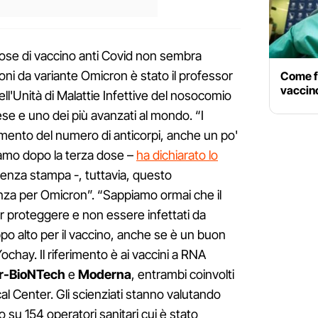
ose di vaccino anti Covid non sembra
ioni da variante Omicron è stato il professor
Come f
vaccino
ll'Unità di Malattie Infettive del nosocomio
aese e uno dei più avanzati al mondo. “I
mento del numero di anticorpi, anche un po'
vamo dopo la terza dose –
ha dichiarato lo
enza stampa -, tuttavia, questo
za per Omicron”. “Sappiamo ormai che il
per proteggere e non essere infettati da
o alto per il vaccino, anche se è un buon
chay. Il riferimento è ai vaccini a RNA
er-BioNTech
e
Moderna
, entrambi coinvolti
al Center. Gli scienziati stanno valutando
o su 154 operatori sanitari cui è stato