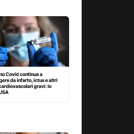
ino Covid continua a
ere da infarto, ictus e altri
cardiovascolari gravi: lo
 USA