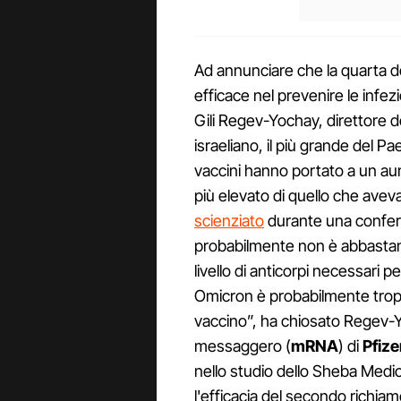
Ad annunciare che la quarta d
efficace nel prevenire le infez
Gili Regev-Yochay, direttore de
israeliano, il più grande del P
vaccini hanno portato a un au
più elevato di quello che ave
scienziato
durante una confer
probabilmente non è abbastan
livello di anticorpi necessari 
Omicron è probabilmente tropp
vaccino”, ha chiosato Regev-Yo
messaggero (
mRNA
) di
Pfiz
nello studio dello Sheba Medic
l'efficacia del secondo richiam