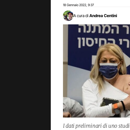
18 Gennaio 2022
9:37
,
A cura di
Andrea Centini
I dati preliminari di uno stud