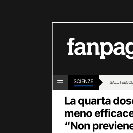
SCIENZE
SALUTE
ECOL
La quarta dos
meno efficace
“Non previene