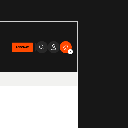
ABBONATI
2