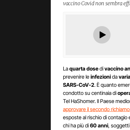
vaccino Covid non sembra effi
La
quarta dose
di
vaccino an
prevenire le
infezioni
da
vari
SARS-CoV-2
. È quanto emerg
condotto su centinaia di
opera
Tel HaShomer. Il Paese mediori
approvare il secondo richiamo
esposte al rischio di contagio e
chi ha più di
60 anni
, soggett