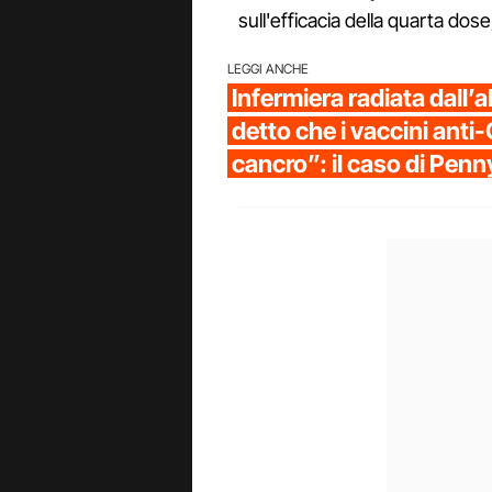
sull'efficacia della quarta do
LEGGI ANCHE
Infermiera radiata dall’a
detto che i vaccini anti
cancro”: il caso di Pen