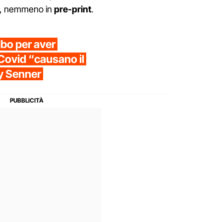
se, nemmeno in
pre-print
.
lbo per aver
-Covid “causano il
ny Senner