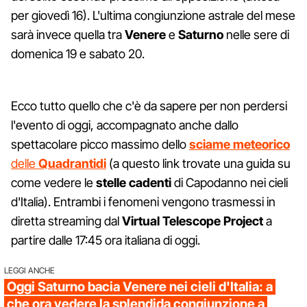
per giovedì 16). L'ultima congiunzione astrale del mese
sarà invece quella tra
Venere
e
Saturno
nelle sere di
domenica 19 e sabato 20.
Ecco tutto quello che c'è da sapere per non perdersi
l'evento di oggi, accompagnato anche dallo
spettacolare picco massimo dello
sciame meteorico
delle
Quadrantidi
(a questo link trovate una guida su
come vedere le
stelle cadenti
di Capodanno nei cieli
d'Italia). Entrambi i fenomeni vengono trasmessi in
diretta streaming dal
Virtual Telescope Project
a
partire dalle 17:45 ora italiana di oggi.
LEGGI ANCHE
Oggi Saturno bacia Venere nei cieli d'Italia: a
che ora vedere la splendida congiunzione a