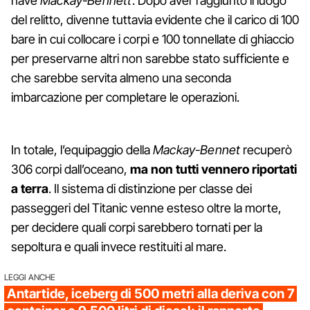
nave
Mackay-Bennett
. Dopo aver raggiunto il luogo
del relitto, divenne tuttavia evidente che il carico di 100
bare in cui collocare i corpi e 100 tonnellate di ghiaccio
per preservarne altri non sarebbe stato sufficiente e
che sarebbe servita almeno una seconda
imbarcazione per completare le operazioni.
In totale, l’equipaggio della
Mackay-Bennet
recuperò
306 corpi dall’oceano,
ma non tutti vennero riportati
a terra
. Il sistema di distinzione per classe dei
passeggeri del Titanic venne esteso oltre la morte,
per decidere quali corpi sarebbero tornati per la
sepoltura e quali invece restituiti al mare.
LEGGI ANCHE
Antartide, iceberg di 500 metri alla deriva con 7