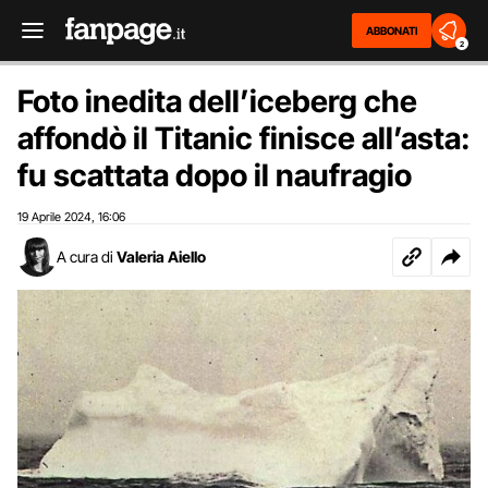
ABBONATI
2
Foto inedita dell’iceberg che
affondò il Titanic finisce all’asta:
fu scattata dopo il naufragio
19 Aprile 2024
16:06
,
A cura di
Valeria Aiello