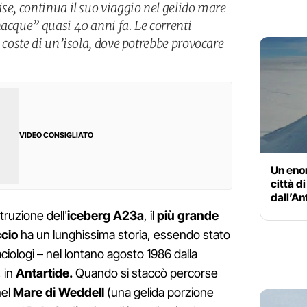
se, continua il suo viaggio nel gelido mare
nacque” quasi 40 anni fa. Le correnti
e coste di un’isola, dove potrebbe provocare
VIDEO CONSIGLIATO
Un eno
città d
dall’An
truzione dell'
iceberg A23a
, il
più grande
cio
ha un lunghissima storia, essendo stato
ciologi – nel lontano agosto 1986 dalla
, in
Antartide.
Quando si staccò percorse
nel
Mare di Weddell
(una gelida porzione