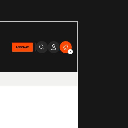
ABBONATI
2