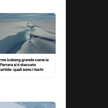
rme iceberg grande come la
i Ferrara si è staccato
tartide: quali sono i rischi