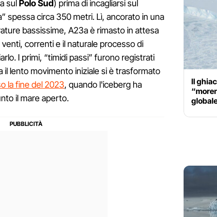
a sul
Polo Sud
) prima di incagliarsi sul
a” spessa circa 350 metri. Lì, ancorato in una
ature bassissime, A23a è rimasto in attesa
 venti, correnti e il naturale processo di
rlo. I primi, “timidi passi” furono registrati
a il lento movimento iniziale si è trasformato
Il ghia
o la fine del 2023
, quando l'iceberg ha
“moren
unto il mare aperto.
globale