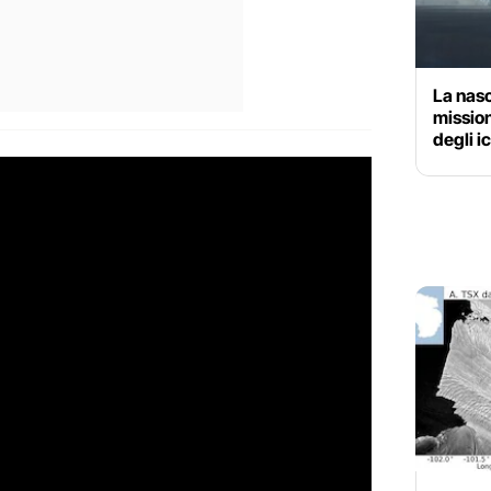
La nasc
mission
degli i