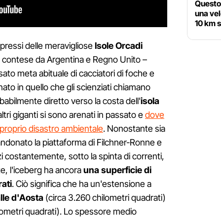
Questo 
una vel
10 km s
pressi delle meravigliose
Isole Orcadi
 – contese da Argentina e Regno Unito –
sato meta abituale di cacciatori di foche e
nato in quello che gli scienziati chiamano
babilmente diretto verso la costa dell'
isola
altri giganti si sono arenati in passato e
dove
 proprio disastro ambientale
. Nonostante sia
ndonato la piattaforma di Filchner-Ronne e
i costantemente, sotto la spinta di correnti,
e, l'iceberg ha ancora
una superficie di
ati
. Ciò significa che ha un'estensione a
lle d'Aosta
(circa 3.260 chilometri quadrati)
lometri quadrati). Lo spessore medio