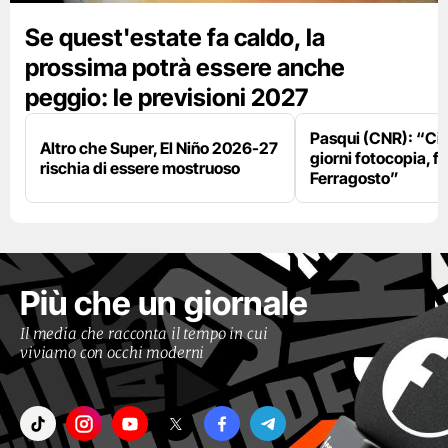
Se quest'estate fa caldo, la
prossima potrà essere anche
peggio: le previsioni 2027
Pasqui (CNR): “Ci
Altro che Super, El Niño 2026-27
giorni fotocopia, fo
rischia di essere mostruoso
Ferragosto”
Più che un giornale
Il media che racconta il tempo in cui
viviamo con occhi moderni