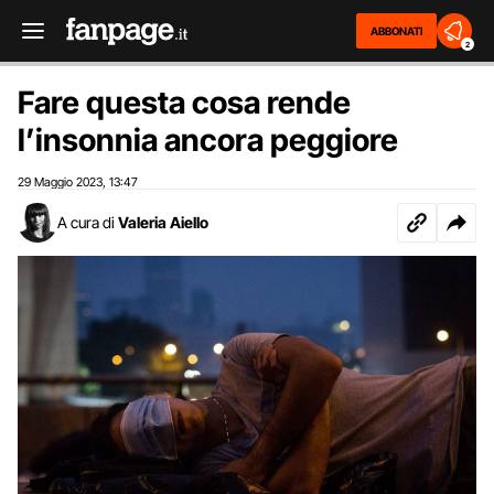
ABBONATI
2
Fare questa cosa rende
l’insonnia ancora peggiore
29 Maggio 2023
13:47
,
A cura di
Valeria Aiello