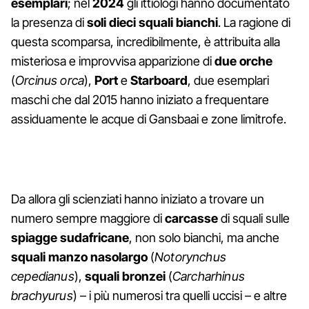
esemplari
; nel
2024
gli ittiologi hanno documentato
la presenza di
soli dieci squali bianchi
. La ragione di
questa scomparsa, incredibilmente, è attribuita alla
misteriosa e improvvisa apparizione di
due orche
(
Orcinus orca
),
Port
e
Starboard
, due esemplari
maschi che dal 2015 hanno iniziato a frequentare
assiduamente le acque di Gansbaai e zone limitrofe.
Da allora gli scienziati hanno iniziato a trovare un
numero sempre maggiore di
carcasse
di squali sulle
spiagge sudafricane
, non solo bianchi, ma anche
squali manzo nasolargo
(
Notorynchus
cepedianus
),
squali bronzei
(
Carcharhinus
brachyurus
) – i più numerosi tra quelli uccisi – e altre