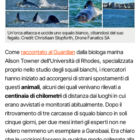
Un'orca attacca e uccide uno squalo bianco, cibandosi del suo
fegato. Credit: Christiaan Stopforth, Drone Fanatics SA
Come
raccontato al Guardian
dalla biologa marina
Alison Towner dell'Università di Rhodes, specializzata
proprio nello studio degli squali bianchi, i ricercatori
hanno iniziato ad accorgersi di strani spostamenti di
questi
animali
, alcuni dei quali venivano rilevati a
centinaia di chilometri
di distanza dai luoghi in cui
erano avvistati e monitorati abitualmente. Dopo il
ritrovamento di tre carcasse di squalo bianco in soli
cinque giorni, per due mesi interi gli esperti non ne
videro nemmeno un esemplare a Gansbaai. Era chiaro
che le uccisioni fossero in qualche modo collegate alla