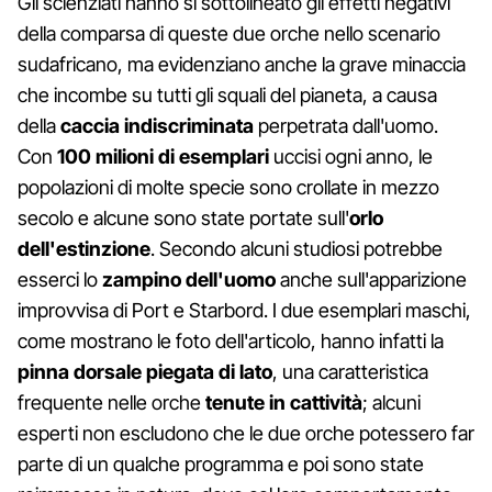
Gli scienziati hanno sì sottolineato gli effetti negativi
della comparsa di queste due orche nello scenario
sudafricano, ma evidenziano anche la grave minaccia
che incombe su tutti gli squali del pianeta, a causa
della
caccia indiscriminata
perpetrata dall'uomo.
Con
100 milioni di esemplari
uccisi ogni anno, le
popolazioni di molte specie sono crollate in mezzo
secolo e alcune sono state portate sull'
orlo
dell'estinzione
. Secondo alcuni studiosi potrebbe
esserci lo
zampino dell'uomo
anche sull'apparizione
improvvisa di Port e Starbord. I due esemplari maschi,
come mostrano le foto dell'articolo, hanno infatti la
pinna dorsale piegata di lato
, una caratteristica
frequente nelle orche
tenute in cattività
; alcuni
esperti non escludono che le due orche potessero far
parte di un qualche programma e poi sono state