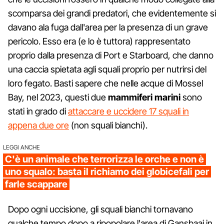
scomparsa dei grandi predatori, che evidentemente si
davano ala fuga dall'area per la presenza di un grave
pericolo. Esso era (e lo è tuttora) rappresentato
proprio dalla presenza di Port e Starboard, che danno
una caccia spietata agli squali proprio per nutrirsi del
loro fegato. Basti sapere che nelle acque di Mossel
Bay, nel 2023, questi due
mammiferi marini
sono
stati in grado di
attaccare e uccidere 17 squali in
appena due ore
(non squali bianchi).
LEGGI ANCHE
C'è un animale che terrorizza le orche e non è
uno squalo: basta il richiamo dei globicefali per
farle scappare
Dopo ogni uccisione, gli squali bianchi tornavano
qualche tempo dopo a ripopolare l'area di Gansbaai in