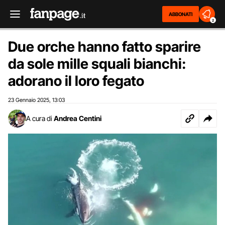
ABBONATI
2
Due orche hanno fatto sparire
da sole mille squali bianchi:
adorano il loro fegato
23 Gennaio 2025
13:03
,
A cura di
Andrea Centini