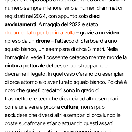
numero sempre inferiore, sino ai numeri drammatici
registrati nel 2024, con appunto solo
dieci
avvistamenti
. A maggio del 2022 è stato
documentato per la prima volta
– grazie a un
video
ripreso da un
drone
– l'attacco di Starboard a uno
squalo bianco, un esemplare di circa 3 metri. Nelle
immagini si vede il possente cetaceo mentre morde la
cintura pettorale
del pesce per strapparne e
divorarne il fegato. In quel caso c'erano più esemplari
di orca attorno allo sventurato squalo bianco. Poiché è
noto che questi predatori sono in grado di
trasmettere le tecniche di caccia ad altri esemplari,
come una vera e propria
cultura
, non si può
escludere che diversi altri esemplari di orca lungo le
coste sudafricane stiano attuando questi assalti
conto i selaci. In pratica, capovolgono i pesci e li