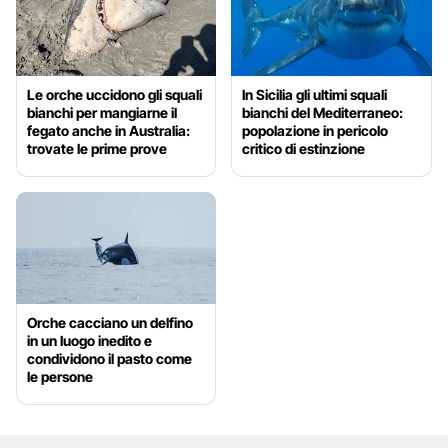
Le orche uccidono gli squali
In Sicilia gli ultimi squali
bianchi per mangiarne il
bianchi del Mediterraneo:
fegato anche in Australia:
popolazione in pericolo
trovate le prime prove
critico di estinzione
Orche cacciano un delfino
in un luogo inedito e
condividono il pasto come
le persone