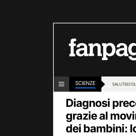
SCIENZE
SALUTE
ECOL
Diagnosi prec
grazie al mov
dei bambini: l