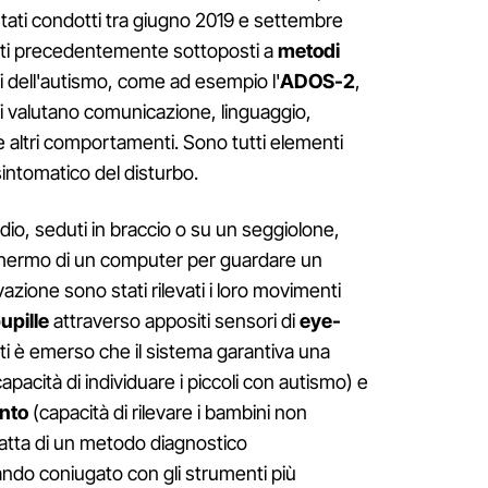
 stati condotti tra giugno 2019 e settembre
tati precedentemente sottoposti a
metodi
i dell'autismo, come ad esempio l'
ADOS-2
,
isti valutano comunicazione, linguaggio,
 e altri comportamenti. Sono tutti elementi
sintomatico del disturbo.
tudio, seduti in braccio o su un seggiolone,
 schermo di un computer per guardare un
azione sono stati rilevati i loro movimenti
upille
attraverso appositi sensori di
eye-
ultati è emerso che il sistema garantiva una
apacità di individuare i piccoli con autismo) e
ento
(capacità di rilevare i bambini non
 tratta di un metodo diagnostico
ndo coniugato con gli strumenti più