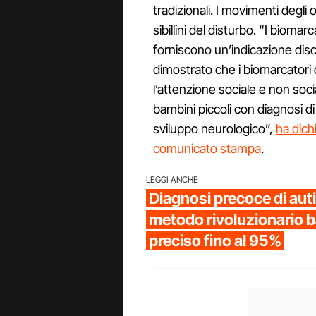
tradizionali. I movimenti degli 
sibillini del disturbo. “I bioma
forniscono un’indicazione discr
dimostrato che i biomarcatori
l’attenzione sociale e non soci
bambini piccoli con diagnosi di 
sviluppo neurologico”,
ha dich
comunicato stampa
.
LEGGI ANCHE
Diagnosi precoce di aut
metodo rivoluzionario ba
preciso fino al 95%