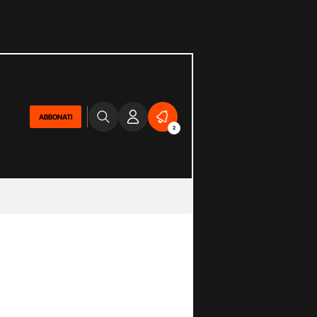
ABBONATI
2