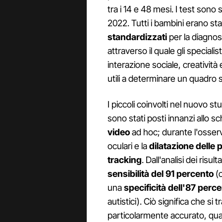
tra i 14 e 48 mesi. I test sono
2022. Tutti i bambini erano s
standardizzati
per la diagnos
attraverso il quale gli special
interazione sociale, creatività
utili a determinare un quadro 
I piccoli coinvolti nel nuovo s
sono stati posti innanzi allo
video
ad hoc; durante l'osserv
oculari e la
dilatazione delle p
tracking
. Dall'analisi dei ris
sensibilità del 91 percento
(c
una
specificità dell'87 perc
autistici). Ciò significa che si
particolarmente accurato, qua