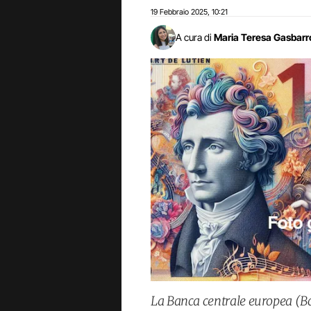
19 Febbraio 2025
10:21
,
A cura di
Maria Teresa Gasbarr
La Banca centrale europea (B