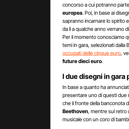
concorso a cui potranno part
europea
. Poi, in base ai diseg
sapranno incarnare lo spirito 
da lì a qualche anno verrano 
Per il momento conosciamo qui
temi in gara, selezionati dall
occupati delle cinque euro
, v
future dieci euro
.
I due disegni in gara 
In base a quanto ha annunciat
presentare uno di questi due mot
che il fronte della banconota
Beethoven
, mentre sul retro 
musicale con un coro di bambini