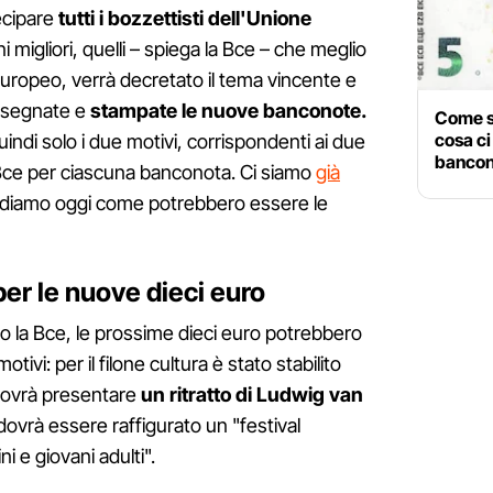
ecipare
tutti i bozzettisti dell'Unione
ni migliori, quelli – spiega la Bce – che meglio
europeo, verrà decretato il tema vincente e
disegnate e
stampate le nuove banconote.
Come s
cosa ci
ndi solo i due motivi, corrispondenti ai due
bancon
a Bce per ciascuna banconota. Ci siamo
già
ediamo oggi come potrebbero essere le
per le nuove dieci euro
o la Bce, le prossime dieci euro potrebbero
ivi: per il filone cultura è stato stabilito
 dovrà presentare
un ritratto di Ludwig van
dovrà essere raffigurato un "festival
 e giovani adulti".