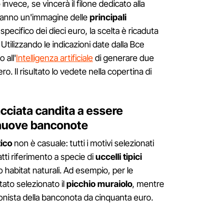
 invece, se vincerà il filone dedicato alla
vranno un'immagine delle
principali
 specifico dei dieci euro, la scelta è ricaduta
. Utilizzando le indicazioni date dalla Bce
 all'
Intelligenza artificiale
di generare due
o. Il risultato lo vedete nella copertina di
acciata candita a essere
 nuove banconote
tico
non è casuale: tutti i motivi selezionati
atti riferimento a specie di
uccelli tipici
oro habitat naturali. Ad esempio, per le
ato selezionato il
picchio muraiolo
, mentre
onista della banconota da cinquanta euro.