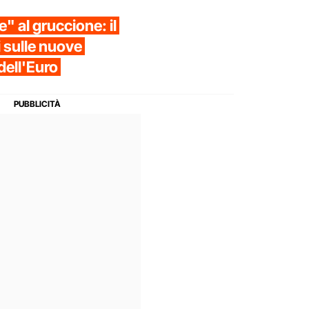
e" al gruccione: il
li sulle nuove
dell'Euro