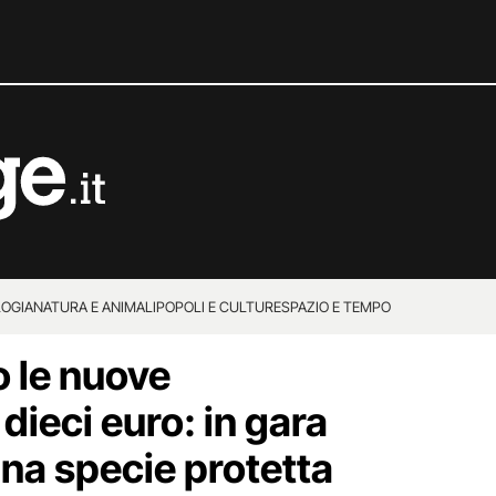
OGIA
NATURA E ANIMALI
POPOLI E CULTURE
SPAZIO E TEMPO
 le nuove
ieci euro: in gara
na specie protetta