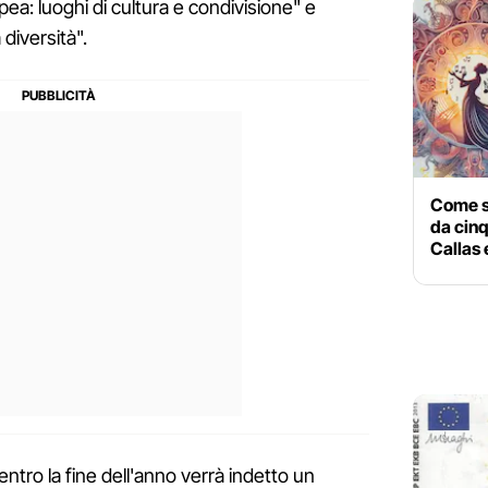
pea: luoghi di cultura e condivisione" e
 diversità".
Come s
da cinq
Callas 
 entro la fine dell'anno verrà indetto un