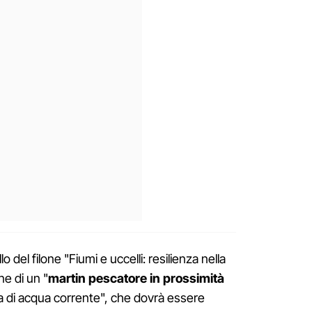
o del filone "Fiumi e uccelli: resilienza nella
ne di un "
martin pescatore in prossimità
a di acqua corrente", che dovrà essere