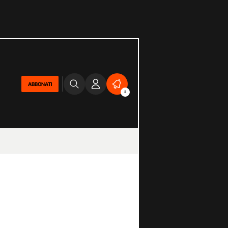
ABBONATI
2