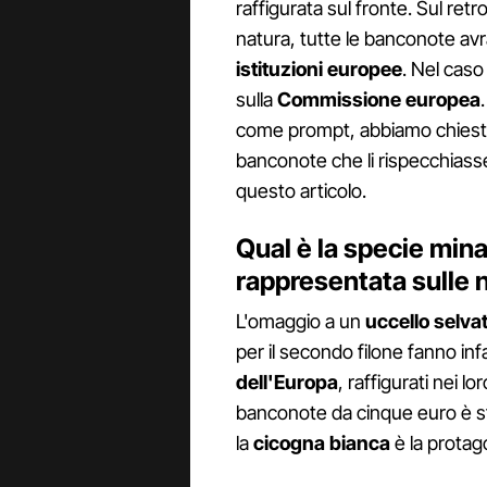
raffigurata sul fronte. Sul retro
natura, tutte le banconote a
istituzioni europee
. Nel caso
sulla
Commissione europea
come prompt, abbiamo chiesto
banconote che li rispecchiasser
questo articolo.
Qual è la specie min
rappresentata sulle
L'omaggio a un
uccello selva
per il secondo filone fanno inf
dell'Europa
, raffigurati nei l
banconote da cinque euro è st
la
cicogna bianca
è la protag