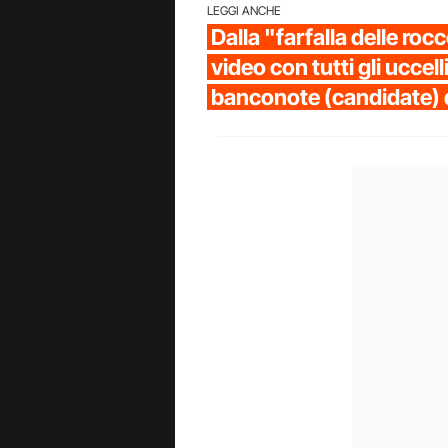
LEGGI ANCHE
Dalla "farfalla delle rocc
video con tutti gli uccel
banconote (candidate) 