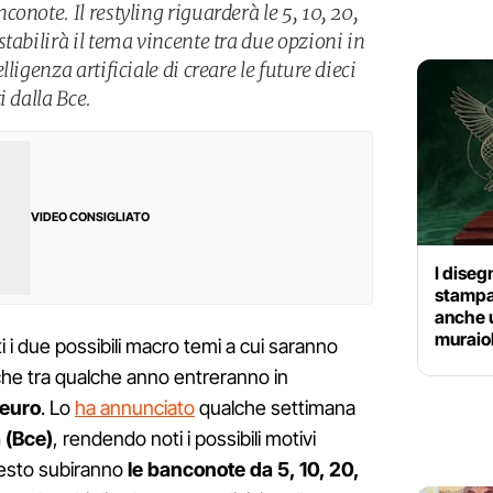
onote. Il restyling riguarderà le 5, 10, 20,
tabilirà il tema vincente tra due opzioni in
ligenza artificiale di creare le future dieci
i dalla Bce.
VIDEO CONSIGLIATO
I diseg
stampat
anche u
muraio
i i due possibili macro temi a cui saranno
he tra qualche anno entreranno in
euro
. Lo
ha annunciato
qualche settimana
 (Bce)
, rendendo noti i possibili motivi
esto subiranno
le banconote da 5, 10, 20,