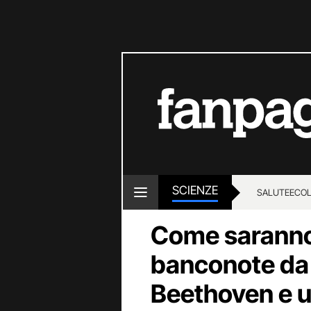
SCIENZE
SALUTE
ECOL
Come saranno
banconote da d
Beethoven e u