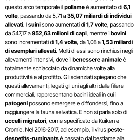
questo arco temporale il
pollame
è aumentato di
6,1
volte
, passando da 5,71 a
35,07 miliardi di individui
allevati
. I
suini
sono aumentati di
1,7 volte
, passando
da 547,17 a
952,63 milioni di capi
, mentre i
bovini
sono incrementati di
1,4 volte
, da 1,08 a
1,53 miliardi
di esemplari allevati
. Molti di essi sono rinchiusi negli
allevamenti intensivi, dove il
benessere animale
è
totalmente schiacciato da dinamiche volte alla
produttività e al profitto. Gli scienziati spiegano che
questi allevamenti, legati gli uni agli altri dalle filiere
commerciali, rappresentano bacini ideali in cui i
patogeni
possono emergere e diffondersi, fino a
raggiungere la fauna selvatica. E non si parla solo di
uccelli migratori
, come specificato da Kuiken e
Cromie. Nel 2016-2017, ad esempio, il virus
peste-
despetits-ruminants
è passato dal bestiame alla