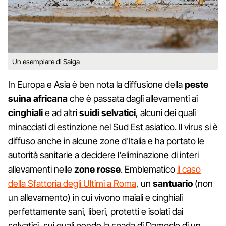
Un esemplare di Saiga
In Europa e Asia è ben nota la diffusione della
peste
suina africana
che è passata dagli allevamenti ai
cinghiali
e ad altri
suidi selvatici
, alcuni dei quali
minacciati di estinzione nel Sud Est asiatico. Il virus si è
diffuso anche in alcune zone d'Italia e ha portato le
autorità sanitarie a decidere l'eliminazione di interi
allevamenti nelle
zone rosse
. Emblematico
il caso
della Sfattoria degli Ultimi a Roma
, un
santuario
(non
un allevamento) in cui vivono maiali e cinghiali
perfettamente sani, liberi, protetti e isolati dai
selvatici, sui quali pende la spada di Damocle di un