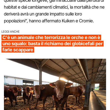
queste specie longeve, già minacciate dalla perdita di
habitat e dai cambiamenti climatici, la mortalità che ne
deriverà avrà un grande impatto sulle loro
popolazioni”, hanno affermato Kuiken e Cromie.
LEGGI ANCHE
C'è un animale che terrorizza le orche e non è
uno squalo: basta il richiamo dei globicefali per
farle scappare