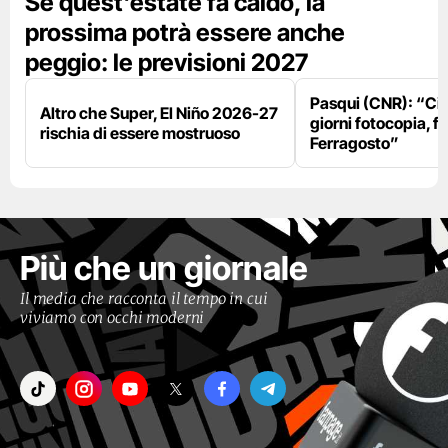
Se quest'estate fa caldo, la
prossima potrà essere anche
peggio: le previsioni 2027
Pasqui (CNR): “Ci
Altro che Super, El Niño 2026-27
giorni fotocopia, fo
rischia di essere mostruoso
Ferragosto”
Più che un giornale
Il media che racconta il tempo in cui
viviamo con occhi moderni