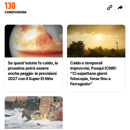
130
CONDIVISIONI
Se quest’estate fa caldo, la
Caldo e temporali
prossima potrà essere
improvvisi, Pasqui (CNR):
anche peggio: le previsioni
“Ci aspettano giorni
2027 con il Super El Niño
fotocopia, forse fino a
Ferragosto”