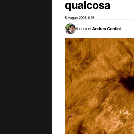
qualcosa
5 Maggio 2025
8:36
,
A cura di
Andrea Centini