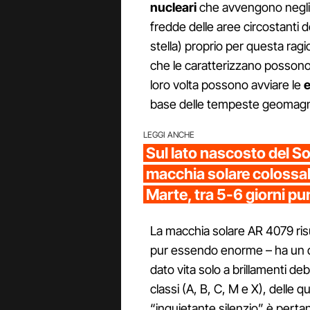
nucleari
che avvengono negli st
fredde delle aree circostanti d
stella) proprio per questa ra
che le caratterizzano possono 
loro volta possono avviare le
e
base delle tempeste geomagne
LEGGI ANCHE
Sul lato nascosto del So
macchia solare colossale
Marte, tra 5-6 giorni pu
La macchia solare AR 4079 ri
pur essendo enorme – ha un d
dato vita solo a brillamenti de
classi (A, B, C, M e X), delle qu
“inquietante silenzio” è pertan