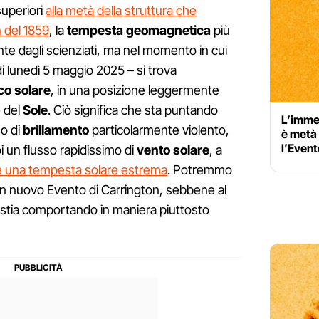
superiori
alla metà della struttura che
 del 1859
, la
tempesta geomagnetica
più
nte dagli scienziati, ma nel momento in cui
di lunedì 5 maggio 2025 – si trova
co solare
, in una posizione leggermente
e del
Sole
. Ciò significa che sta puntando
L’imme
so di
brillamento
particolarmente violento,
è metà 
l’Event
i un flusso rapidissimo di
vento solare
, a
e una tempesta solare estrema
. Potremmo
 un nuovo Evento di Carrington, sebbene al
stia comportando in maniera piuttosto