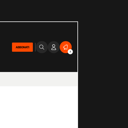
ABBONATI
2