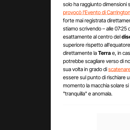
solo ha raggiunto dimensioni 
provocò l'Evento di Carrington
forte mai registrata direttame
stiamo scrivendo – alle 07:25 
esattamente al centro del
dis
superiore rispetto all'equator
direttamente la
Terra
e, in ca
potrebbe scagliare verso di no
sua volta in grado di
scatenar
essere sul punto di rischiare
momento la macchia solare si 
"tranquilla" e anomala.