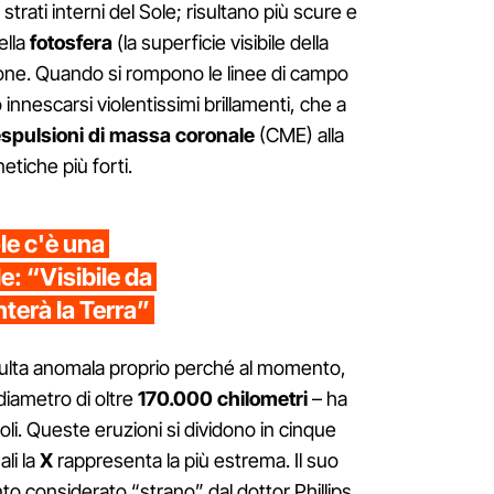
rati interni del Sole; risultano più scure e
ella
fotosfera
(la superficie visibile della
gione. Quando si rompono le linee di campo
innescarsi violentissimi brillamenti, che a
spulsioni di massa coronale
(CME) alla
tiche più forti.
le c'è una
: “Visibile da
nterà la Terra”
sulta anomala proprio perché al momento,
iametro di oltre
170.000 chilometri
– ha
boli. Queste eruzioni si dividono in cinque
ali la
X
rappresenta la più estrema. Il suo
to considerato “strano” dal dottor Phillips,