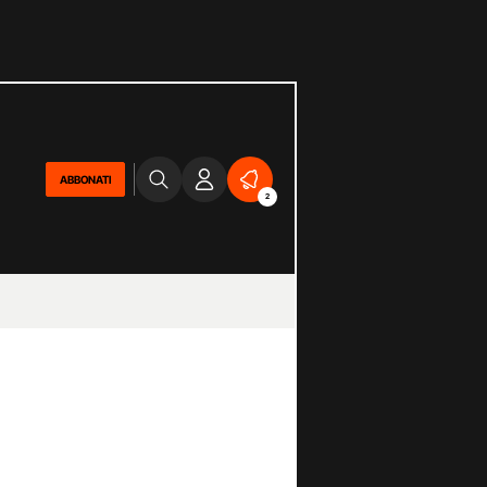
ABBONATI
2