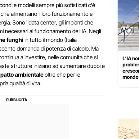
ondi e modelli sempre più sofisticati c'è
e che alimentano il loro funzionamento e
ia. Sono i data center, gli impianti che
temi necessari al funzionamento dell'IA. Negli
me funghi
in tutto il mondo (Italia
scente domanda di potenza di calcolo. Ma
continua a investire, nelle comunità che si
L’IA non
problem
este strutture iniziano ad aumentare dubbi e
crescon
mpatto ambientale
oltre che per le
mondo
ia qualità di vita.