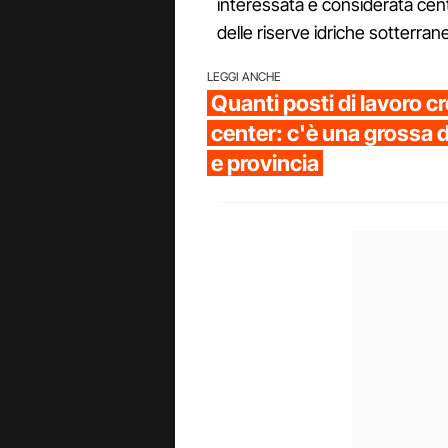
interessata è considerata centr
delle riserve idriche sotterran
LEGGI ANCHE
Quanti posti di lavoro c
center: c'è una grossa d
e provincia