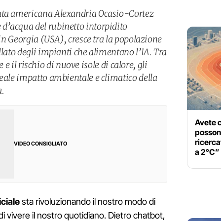
ata americana Alexandria Ocasio-Cortez
d’acqua del rubinetto intorpidito
r in Georgia (USA), cresce tra la popolazione
llato degli impianti che alimentano l’IA. Tra
le e il rischio di nuove isole di calore, gli
reale impatto ambientale e climatico della
a.
Avete c
possono
ricerca
VIDEO CONSIGLIATO
a 2°C”
iciale
sta rivoluzionando il nostro modo di
di vivere il nostro quotidiano. Dietro chatbot,