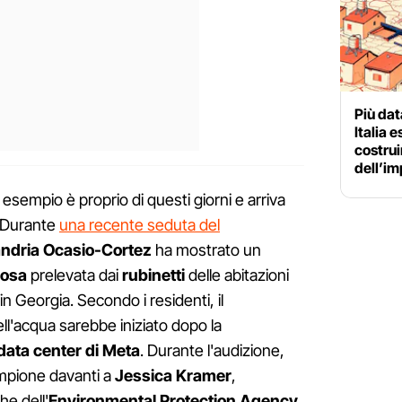
Più dat
Italia 
costruir
dell’im
, esempio è proprio di questi giorni e arriva
i. Durante
una recente seduta del
ndria Ocasio-Cortez
ha mostrato un
gosa
prelevata dai
rubinetti
delle abitazioni
in Georgia. Secondo i residenti, il
ll'acqua sarebbe iniziato dopo la
data center di Meta
. Durante l'audizione,
ampione davanti a
Jessica Kramer
,
he dell'
Environmental Protection Agency