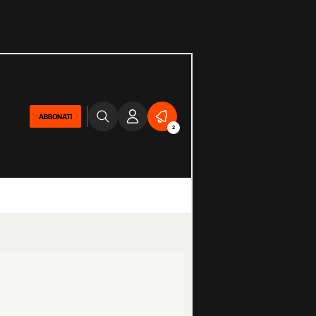
ABBONATI
2