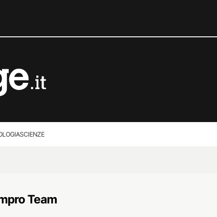
OLOGIA
SCIENZE
mpro Team