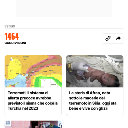
ESTERI
1464
CONDIVISIONI
Terremoti, il sistema di
La storia di Afraa, nata
allerta precoce avrebbe
sotto le macerie del
previsto il sisma che colpì la
terremoto in Siria: oggi sta
Turchia nel 2023
bene e vive con gli zii