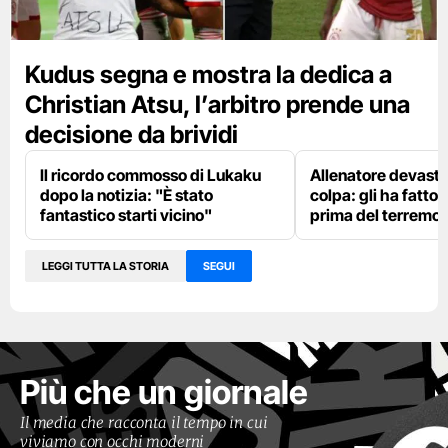
Kudus segna e mostra la dedica a
Christian Atsu, l’arbitro prende una
decisione da brividi
Il ricordo commosso di Lukaku
Allenatore devastat
dopo la notizia: "È stato
colpa: gli ha fatto
fantastico starti vicino"
prima del terremo
LEGGI TUTTA LA STORIA
SEGUI
Più che un giornale
Il media che racconta il tempo in cui
viviamo con occhi moderni