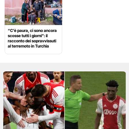
“C’è paura, ci sono ancora
scosse tutti i giorni”: il
racconto dei sopravvissuti
al terremoto in Turchia