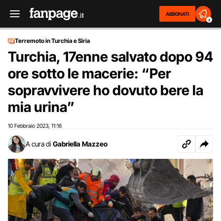
ABBONATI
2
Terremoto in Turchia e Siria
Turchia, 17enne salvato dopo 94
ore sotto le macerie: “Per
sopravvivere ho dovuto bere la
mia urina”
10 Febbraio 2023
11:16
,
A cura di
Gabriella Mazzeo