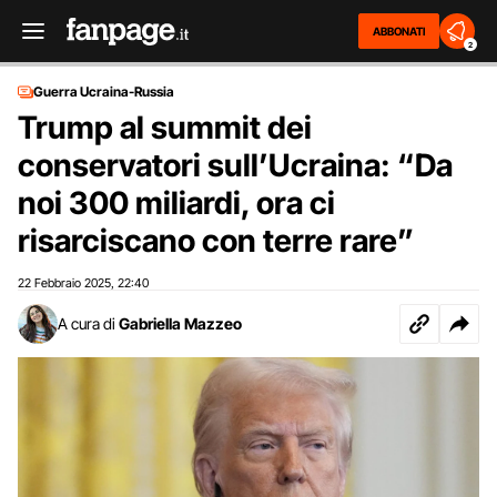
ABBONATI
2
Guerra Ucraina-Russia
Trump al summit dei
conservatori sull’Ucraina: “Da
noi 300 miliardi, ora ci
risarciscano con terre rare”
22 Febbraio 2025
22:40
,
A cura di
Gabriella Mazzeo