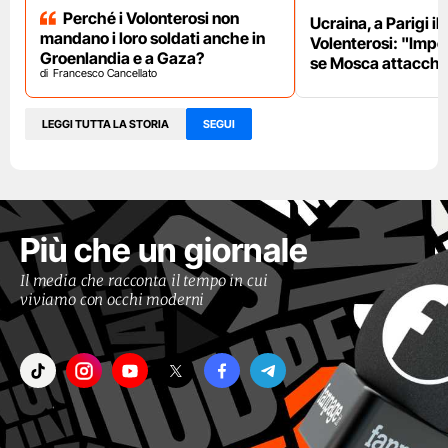
Perché i Volonterosi non
Ucraina, a Parigi il
mandano i loro soldati anche in
Volenterosi: "Impe
Groenlandia e a Gaza?
se Mosca attacche
Francesco Cancellato
LEGGI TUTTA LA STORIA
SEGUI
Più che un giornale
Il media che racconta il tempo in cui
viviamo con occhi moderni