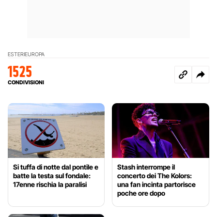
ESTERI
EUROPA
1525
CONDIVISIONI
Si tuffa di notte dal pontile e
Stash interrompe il
batte la testa sul fondale:
concerto dei The Kolors:
17enne rischia la paralisi
una fan incinta partorisce
poche ore dopo