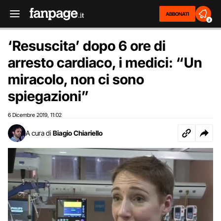
ABBONATI
2
‘Resuscita’ dopo 6 ore di
arresto cardiaco, i medici: “Un
miracolo, non ci sono
spiegazioni”
6 Dicembre 2019
11:02
,
A cura di
Biagio Chiariello