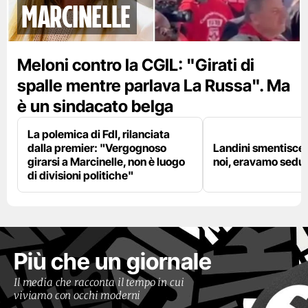
marcinelle
Meloni contro la CGIL: "Girati di
spalle mentre parlava La Russa". Ma
è un sindacato belga
La polemica di FdI, rilanciata
dalla premier: "Vergognoso
Landini smentisce
girarsi a Marcinelle, non è luogo
noi, eravamo sedut
di divisioni politiche"
Più che un giornale
Il media che racconta il tempo in cui
viviamo con occhi moderni