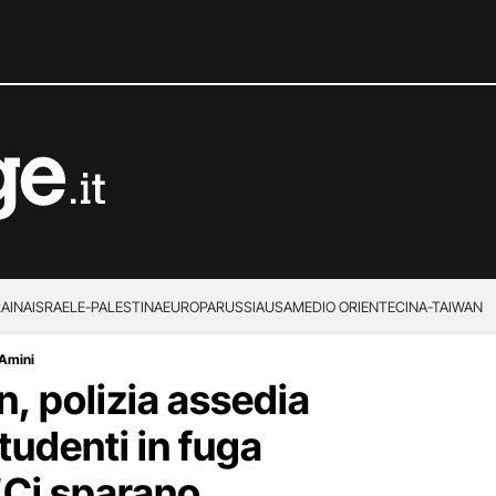
RAINA
ISRAELE-PALESTINA
EUROPA
RUSSIA
USA
MEDIO ORIENTE
CINA-TAIWAN
 Amini
an, polizia assedia
Studenti in fuga
“Ci sparano