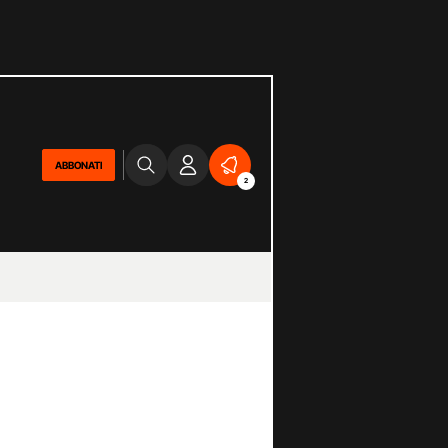
ABBONATI
2