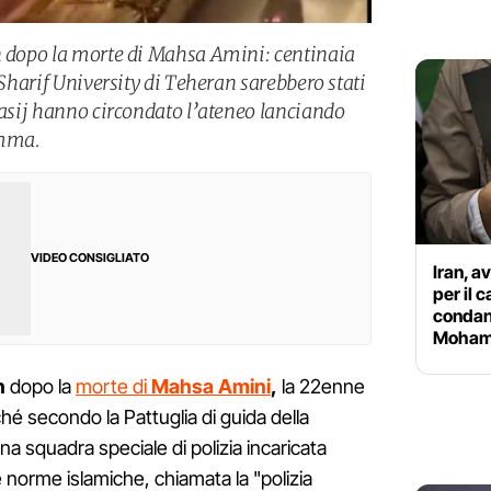
n dopo la morte di Mahsa Amini: centinaia
 Sharif University di Teheran sarebbero stati
basij hanno circondato l’ateneo lanciando
omma.
VIDEO CONSIGLIATO
Iran, a
per il 
condann
Moham
n
dopo la
morte di
Mahsa Amini
,
la 22enne
é secondo la Pattuglia di guida della
una squadra speciale di polizia incaricata
e norme islamiche, chiamata la "polizia