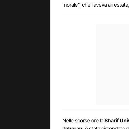
morale", che l'aveva arrestat
Nelle scorse ore la
Sharif Uni
Teheran
, è stata circondata 