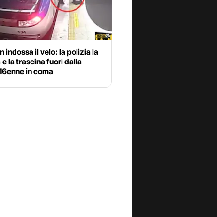
n indossa il velo: la polizia la
 e la trascina fuori dalla
 16enne in coma