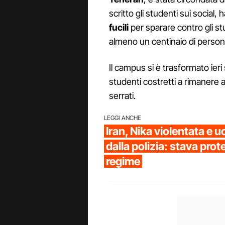
scritto gli studenti sui socia
fucili
per sparare contro gli st
almeno un centinaio di persone
Il campus si è trasformato ieri
studenti costretti a rimanere al
serrati.
LEGGI ANCHE
Iran, Nika violentata e u
dalla polizia: stava prot
regime