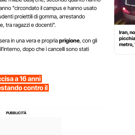
l, hanno "circondato il campus e hanno usato
udenti proiettili di gomma, arrestando
, tra ragazzi e docenti".
Iran, no
picchia
 sera in una vera e propria
prigione
, con gli
metro,
l'interno, dopo che i cancelli sono stati
ccisa a 16 anni
estando contro il