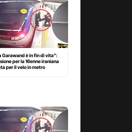
 Garawand è in fin di vita”:
ione per la 16enne iraniana
ta per il velo in metro