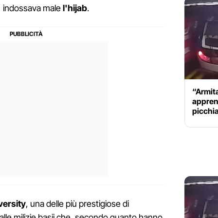
a, indossava male
l'hijab
.
“Armita
apprens
picchia
versity
, una delle più prestigiose di
dalle milizie basij che, secondo quanto hanno