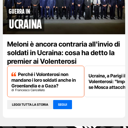
Guerra in
Ucraina
Meloni è ancora contraria all'invio di
soldati in Ucraina: cosa ha detto la
premier ai Volenterosi
Perché i Volonterosi non
Ucraina, a Parigi il
mandano i loro soldati anche in
Volenterosi: "Impe
Groenlandia e a Gaza?
se Mosca attacche
Francesco Cancellato
LEGGI TUTTA LA STORIA
SEGUI