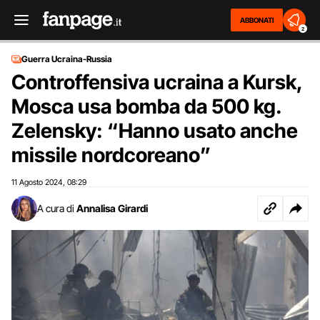
ABBONATI
2
Guerra Ucraina-Russia
Controffensiva ucraina a Kursk,
Mosca usa bomba da 500 kg.
Zelensky: “Hanno usato anche
missile nordcoreano”
11 Agosto 2024
08:29
,
A cura di
Annalisa Girardi