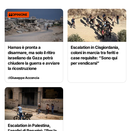
OPINIONE
Hamas è pronta a
Escalation in Cisgiordania,
disarmare, ma solo il ritiro
coloni in marcia tra feriti e
israeliano da Gaza potrà
case requisite: “Sono qui
chiudere la guerra e avviare
per vendicarsi”
la ricostruzione
di
Giuseppe Acconcia
Escalation in Palestina,
l’analisi di Perugini: “Per la