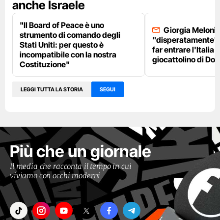
anche Israele
"Il Board of Peace è uno
Giorgia Meloni 
strumento di comando degli
"disperatamente" 
Stati Uniti: per questo è
far entrare l'Italia 
incompatibile con la nostra
giocattolino di Do
Costituzione"
LEGGI TUTTA LA STORIA
SEGUI
Più che un giornale
Il media che racconta il tempo in cui
viviamo con occhi moderni