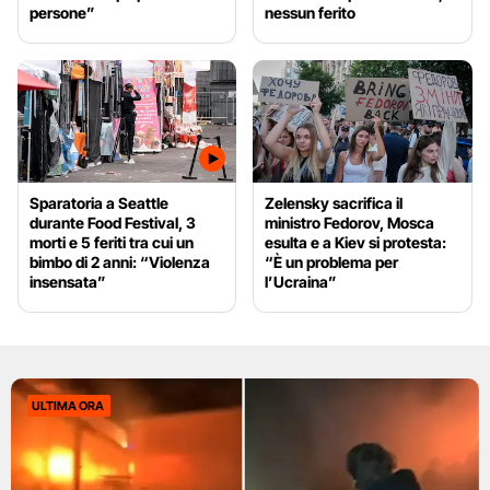
persone”
nessun ferito
Sparatoria a Seattle
Zelensky sacrifica il
durante Food Festival, 3
ministro Fedorov, Mosca
morti e 5 feriti tra cui un
esulta e a Kiev si protesta:
bimbo di 2 anni: “Violenza
“È un problema per
insensata”
l’Ucraina”
ULTIMA ORA