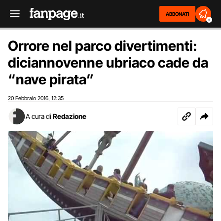
ABBONATI
2
Orrore nel parco divertimenti:
diciannovenne ubriaco cade da
“nave pirata”
20 Febbraio 2016
12:35
,
A cura di
Redazione