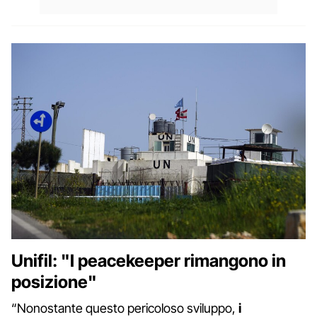
Unifil: "I peacekeeper rimangono in
posizione"
“Nonostante questo pericoloso sviluppo,
i