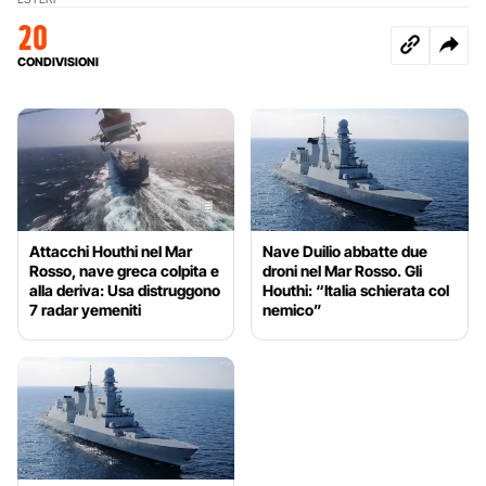
20
CONDIVISIONI
Attacchi Houthi nel Mar
Nave Duilio abbatte due
Rosso, nave greca colpita e
droni nel Mar Rosso. Gli
alla deriva: Usa distruggono
Houthi: “Italia schierata col
7 radar yemeniti
nemico”