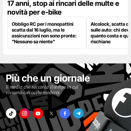
17 anni, stop ai rincari delle multe e
novità per e-bike
Obbligo RC per i monopattini
Alcolock, scatta og
scatta dal 16 luglio, ma le
sulle auto: chi deve
assicurazioni non sono pronte:
quanto costa e qual
"Nessuno sa niente"
rischiano
Più che un giornale
Il media che racconta il tempo in cui
viviamo con occhi moderni