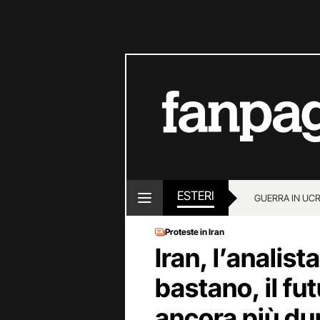
ESTERI
GUERRA IN UC
Proteste in Iran
Iran, l’analis
bastano, il fu
ancora più du