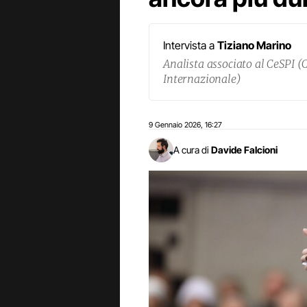
Intervista a
Tiziano Marino
Analista associato al CeSPI (C
Internazionale)
9 Gennaio 2026
16:27
,
A cura di
Davide Falcioni