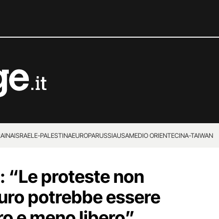
RAINA
ISRAELE-PALESTINA
EUROPA
RUSSIA
USA
MEDIO ORIENTE
CINA-TAIWAN
ta: “Le proteste non
turo potrebbe essere
ro e meno libero”