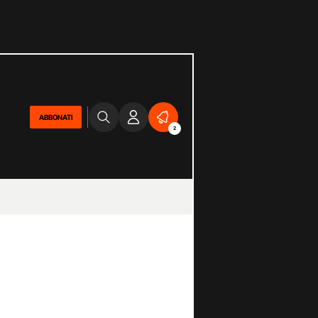
ABBONATI
2