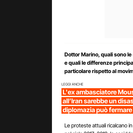
Dottor Marino, quali sono le c
e quali le differenze principa
particolare rispetto al mov
LEGGI ANCHE
L'ex ambasciatore Mous
all’Iran sarebbe un disas
diplomazia può fermare
Le proteste attuali ricalcano i