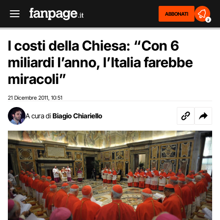
ABBONATI
2
I costi della Chiesa: “Con 6
miliardi l’anno, l’Italia farebbe
miracoli”
21 Dicembre 2011
10:51
,
A cura di
Biagio Chiariello