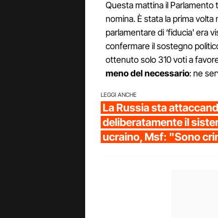
Questa mattina il Parlamento
nomina. È stata la prima volta n
parlamentare di ‘fiducia' era v
confermare il sostegno politi
ottenuto solo 310 voti a favore
meno del necessario
: ne se
LEGGI ANCHE
La Russia sta attaccan
deliberatamente il siste
ucraino, Msf: "Sono cri