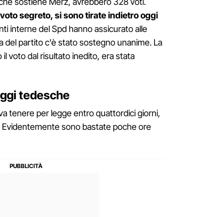
he sostiene Merz, avrebbero 328 voti.
voto segreto, si sono tirate indietro oggi
nti interne del Spd hanno assicurato alle
la del partito c'è stato sostegno unanime. La
 voto dal risultato inedito, era stata
eggi tedesche
 tenere per legge entro quattordici giorni,
o. Evidentemente sono bastate poche ore