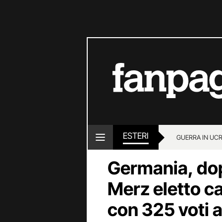
ESTERI
GUERRA IN UC
Germania, dop
Merz eletto ca
con 325 voti 