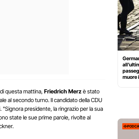
Germani
all’ult
passegg
muore 
di questa mattina,
Friedrich Merz
è stato
ale al secondo turno. Il candidato della CDU
. "Signora presidente, la ringrazio per la sua
ono state le sue prime parole, rivolte al
ckner.
PODCA