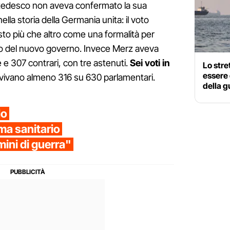
 tedesco non aveva confermato la sua
ella storia della Germania unita: il voto
isto più che altro come una formalità per
co del nuovo governo. Invece Merz aveva
 e 307 contrari, con tre astenuti.
Sei voti in
Lo stre
essere 
rvivano almeno 316 su 630 parlamentari.
della g
do
ma sanitario
mini di guerra"