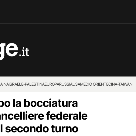
RAINA
ISRAELE-PALESTINA
EUROPA
RUSSIA
USA
MEDIO ORIENTE
CINA-TAIWAN
o la bocciatura
ncelliere federale
al secondo turno