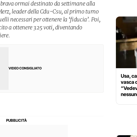
brava ormai destinato da settimane alla
Merz, leader della Cdu-Csu, al primo turno
elli necessari per ottenere la ‘fiducia’. Poi,
cito a ottenere 325 voti, diventando
iere.
VIDEO CONSIGLIATO
Usa, ca
vasca d
“Vedev
nessun