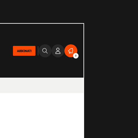
ABBONATI
2