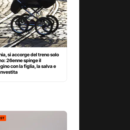
a, si accorge del treno solo
imo: 26enne spinge il
ino con la figlia, la salva e
investita
ST