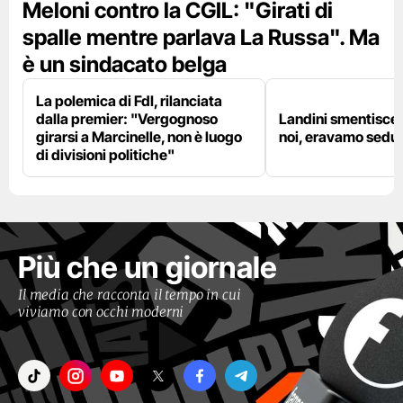
Meloni contro la CGIL: "Girati di
spalle mentre parlava La Russa". Ma
è un sindacato belga
La polemica di FdI, rilanciata
dalla premier: "Vergognoso
Landini smentisce
girarsi a Marcinelle, non è luogo
noi, eravamo sedut
di divisioni politiche"
Più che un giornale
Il media che racconta il tempo in cui
viviamo con occhi moderni