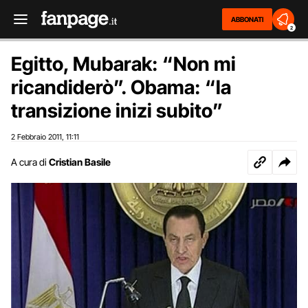
ABBONATI
2
Egitto, Mubarak: “Non mi
ricandiderò”. Obama: “la
transizione inizi subito”
2 Febbraio 2011
11:11
,
A cura di
Cristian Basile