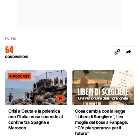
ESTERI
64
CONDIVISIONI
PODCAST
Crisi a Ceuta e la polemica
Cosa cambia con la legge
con l’Italia: cosa succede al
“Liberi di Scegliere”, l’ex
confine tra Spagna e
moglie del boss a Fanpage:
Marocco
“C’è più speranza per il
futuro”