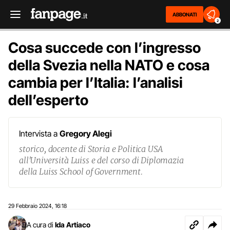
ABBONATI
2
Cosa succede con l’ingresso
della Svezia nella NATO e cosa
cambia per l’Italia: l’analisi
dell’esperto
Intervista a
Gregory Alegi
storico, docente di Storia e Politica USA
all'Università Luiss e del corso di Diplomazia
della Luiss School of Government.
29 Febbraio 2024
16:18
,
A cura di
Ida Artiaco