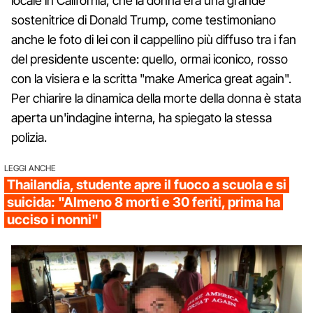
locale in California, che la donna era una grande
sostenitrice di Donald Trump, come testimoniano
anche le foto di lei con il cappellino più diffuso tra i fan
del presidente uscente: quello, ormai iconico, rosso
con la visiera e la scritta "make America great again".
Per chiarire la dinamica della morte della donna è stata
aperta un'indagine interna, ha spiegato la stessa
polizia.
LEGGI ANCHE
Thailandia, studente apre il fuoco a scuola e si
suicida: "Almeno 8 morti e 30 feriti, prima ha
ucciso i nonni"