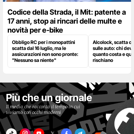
Codice della Strada, il Mit: patente a
17 anni, stop ai rincari delle multe e
novità per e-bike
Obbligo RC per i monopattini
Alcolock, scatta og
scatta dal 16 luglio, ma le
sulle auto: chi deve
assicurazioni non sono pronte:
quanto costa e qual
"Nessuno sa niente"
rischiano
Più che un giornale
Il media che racconta il tempo in cui
viviamo con occhi moderni