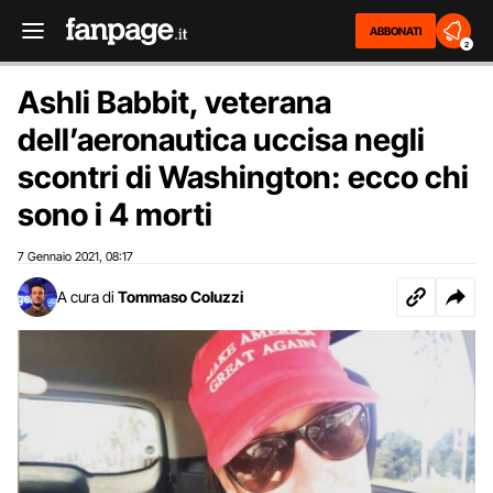
ABBONATI
2
Ashli Babbit, veterana
dell’aeronautica uccisa negli
scontri di Washington: ecco chi
sono i 4 morti
7 Gennaio 2021
08:17
,
A cura di
Tommaso Coluzzi