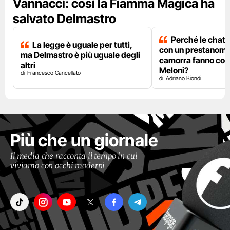
Vannacci: così la Fiamma Magica ha
salvato Delmastro
Perché le chat 
La legge è uguale per tutti,
con un prestanome
ma Delmastro è più uguale degli
camorra fanno così
altri
Meloni?
Francesco Cancellato
Adriano Biondi
Più che un giornale
Il media che racconta il tempo in cui
viviamo con occhi moderni