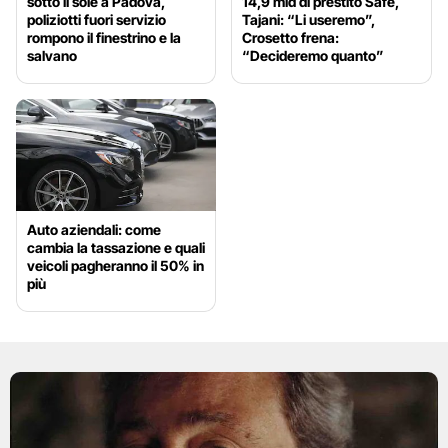
sotto il sole a Padova,
14,9 mld di prestito Safe,
poliziotti fuori servizio
Tajani: “Li useremo”,
rompono il finestrino e la
Crosetto frena:
salvano
“Decideremo quanto”
Auto aziendali: come
cambia la tassazione e quali
veicoli pagheranno il 50% in
più