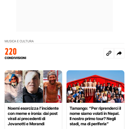
MUSICA E CULTURA
220
CONDIVISIONI
Noemi esorcizza l’incidente
Tamango: “Per riprenderci il
con meme e ironia: dai post
nome siamo volati in Nepal.
virali ai precedenti di
Il nostro primo tour? Negli
Jovanotti e Morandi
stadi, ma di periferia”