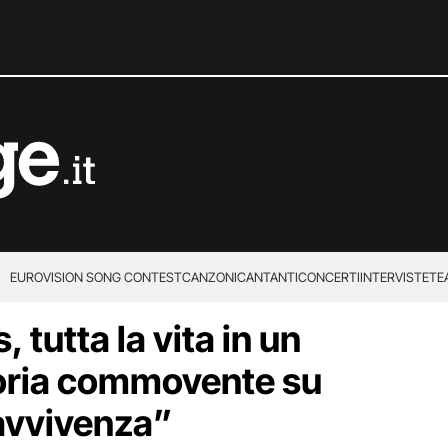
EUROVISION SONG CONTEST
CANZONI
CANTANTI
CONCERTI
INTERVISTE
TE
 tutta la vita in un
toria commovente su
ravvivenza”