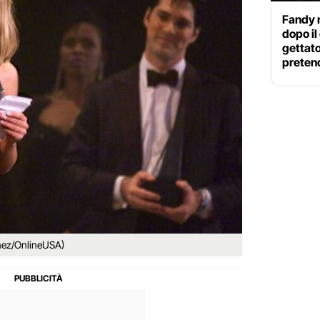
Fandy 
dopo il
gettato
preten
inez/OnlineUSA)