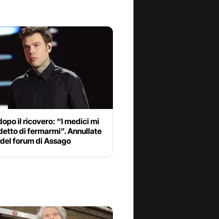
opo il ricovero: “I medici mi
etto di fermarmi”. Annullate
 del forum di Assago