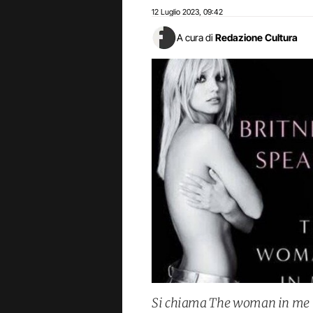
12 Luglio 2023
09:42
,
A cura di
Redazione Cultura
Si chiama The woman in me il