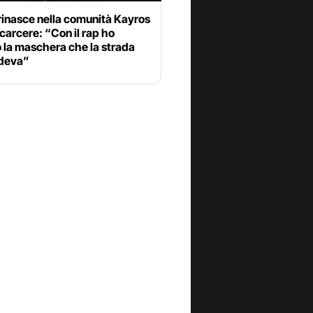
rinasce nella comunità Kayros
 carcere: “Con il rap ho
 la maschera che la strada
deva”