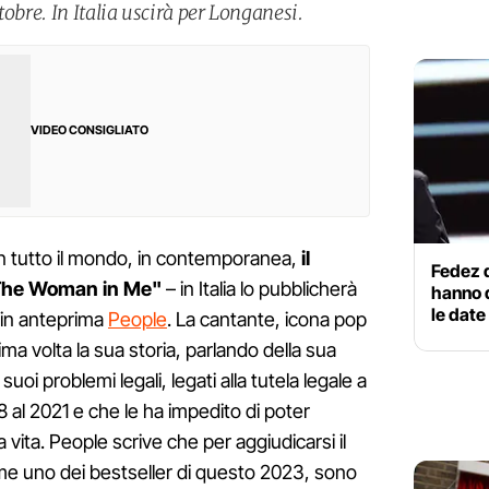
tobre. In Italia uscirà per Longanesi.
VIDEO CONSIGLIATO
in tutto il mondo, in contemporanea,
il
Fedez d
"The Woman in Me"
– in Italia lo pubblicherà
hanno d
le date
 in anteprima
People
. La cantante, icona pop
ma volta la sua storia, parlando della sua
uoi problemi legali, legati alla tutela legale a
8 al 2021 e che le ha impedito di poter
vita. People scrive che per aggiudicarsi il
come uno dei bestseller di questo 2023, sono