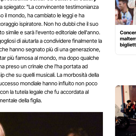
ha spiegato: "La convincente testimonianza
so il mondo, ha cambiato le leggi e ha
coraggio ispiratore. Non ho dubbi che il suo
o simile e sarà l'evento editoriale dell'anno.
Concert
maltem
iosi di aiutarla a condividere finalmente la
bigliet
i che hanno segnato più di una generazione,
star più famosa al mondo, ma dopo qualche
ha preso un crinale che l'ha portata ad
sip che su quelli musicali. La morbosità della
successo mondiale hanno influito non poco
on la tutela legale che fu accordata al
entale della figlia.