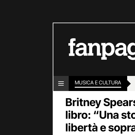
MUSICA E CULTURA
Britney Spears,
libro: “Una s
libertà e sop