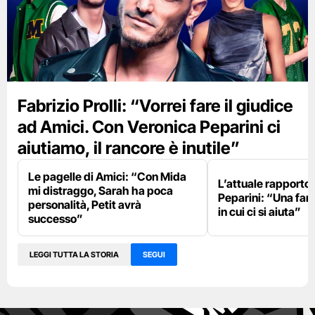
Fabrizio Prolli: “Vorrei fare il giudice
ad Amici. Con Veronica Peparini ci
aiutiamo, il rancore è inutile”
Le pagelle di Amici: “Con Mida
L’attuale rapporto
mi distraggo, Sarah ha poca
Peparini: “Una fami
personalità, Petit avrà
in cui ci si aiuta”
successo”
LEGGI TUTTA LA STORIA
SEGUI