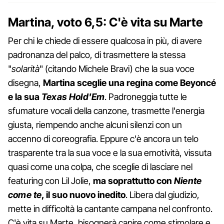
Martina, voto 6,5: C'è vita su Marte
Per chi le chiede di essere qualcosa in più, di avere
padronanza del palco, di trasmettere la stessa
"
solarità
" (citando Michele Bravi) che la sua voce
disegna,
Martina sceglie una regina come Beyoncé
e la sua
Texas Hold'Em
. Padroneggia tutte le
sfumature vocali della canzone, trasmette l'energia
giusta, riempendo anche alcuni silenzi con un
accenno di coreografia. Eppure c'è ancora un telo
trasparente tra la sua voce e la sua emotività, vissuta
quasi come una colpa, che sceglie di lasciare nel
featuring con Lil Jolie,
ma soprattutto con
Niente
come te
, il suo nuovo inedito
. Libera dal giudizio,
mette in difficoltà la cantante campana nel confronto.
C'è vita su Marte, bisognerà capire come stimolare e