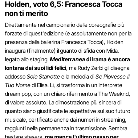
Holden, voto 6,5: Francesca Tocca
non ti merito
Direttamente nel campionario delle coreografie più
forzate di quest'edizione (e assolutamente non per la
presenza della ballerina Francesca Tocca), Holden
inaugura (finalmente) il guanto di sfida con Mida,
legato allo staging.
Mediterranea
di Irama è ancora
lontana dai suoi lidi felici
, ma Rudy Zerbi gli disegna
addosso
Solo Stanotte
e la melodia di
Se Piovesse Il
Tuo Nome
di Elisa. Lì, si trasforma in un interprete
dream pop, con un chiaro riferimento a The Weeknd,
di valore assoluto. La dimostrazione più sincera di
quanto siano giustificate le aspettative sul suo futuro
musicale, certificato anche dai numeri in streaming,
raggiunti nella permanenza in trasmissione. Sembra
bastare stasera,
ma manca l'ultimo passo per