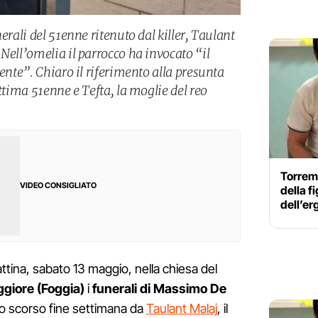
erali del 51enne ritenuto dal killer, Taulant
Nell’omelia il parrocco ha invocato “il
tente”. Chiaro il riferimento alla presunta
ittima 51enne e Tefta, la moglie del reo
Torrema
VIDEO CONSIGLIATO
della fi
dell’er
ttina, sabato 13 maggio, nella chiesa del
giore (Foggia)
i
funerali di Massimo De
lo scorso fine settimana da
Taulant Malaj
, il