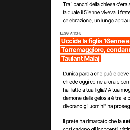
Tra i banchi della chiesa c'e
la quale il 51enne viveva, i fratel
celebrazione, un lungo applau
LEGGI ANCHE
Uccide la figlia 16enne e 
Torremaggiore, condann
Taulant Malaj
L'unica parola che può e deve 
chiede oggi come allora e com
hai fatto a tua figlia? A tua m
demone della gelosia è tra le 
divorano gli uomini" ha prose
Il prete ha rimarcato che la
set
così cadono gli innocenti, vitti