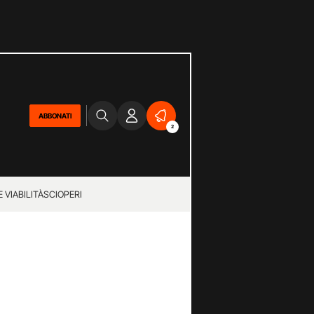
ABBONATI
2
 VIABILITÀ
SCIOPERI