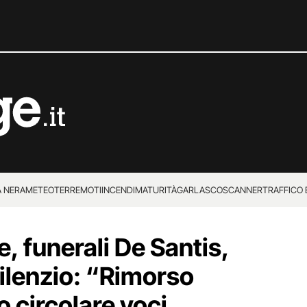
 NERA
METEO
TERREMOTI
INCENDI
MATURITÀ
GARLASCO
SCANNER
TRAFFICO E
 SUPERENALOTTO
, funerali De Santis,
silenzio: “Rimorso
o circolare voci