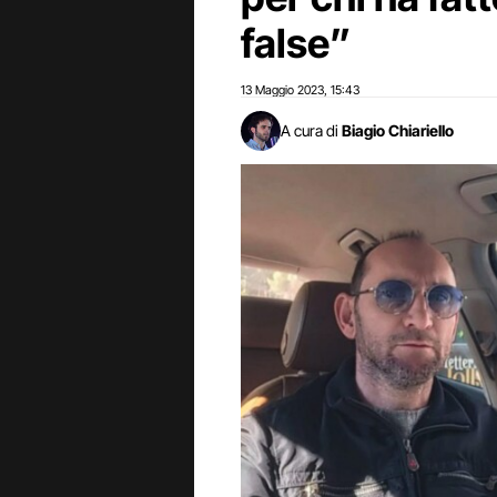
false”
13 Maggio 2023
15:43
,
A cura di
Biagio Chiariello