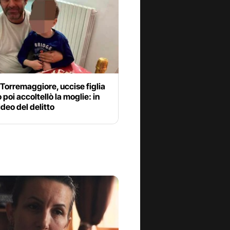
Torremaggiore, uccise figlia
o poi accoltellò la moglie: in
ideo del delitto