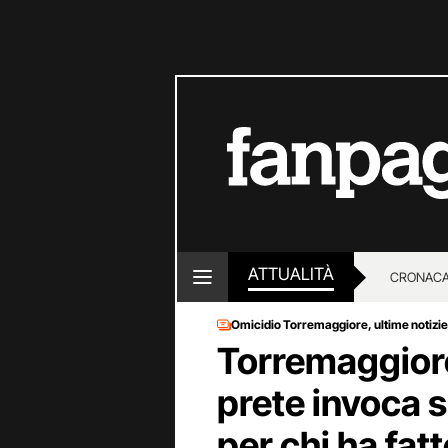
ATTUALITÀ
CRONACA
Omicidio Torremaggiore, ultime notizie
LOTTO E
Torremaggiore
prete invoca 
per chi ha fatt