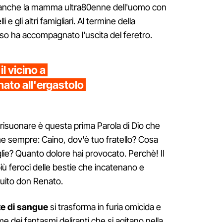
ra anche la mamma ultra80enne dell'uomo con
li e gli altri famigliari. Al termine della
so ha accompagnato l'uscita del feretro.
il vicino a
ato all'ergastolo
risuonare è questa prima Parola di Dio che
e sempre: Caino, dov'è tuo fratello? Cosa
oglie? Quanto dolore hai provocato. Perchè! Il
più feroci delle bestie che incatenano e
guito don Renato.
e di sangue
si trasforma in furia omicida e
me dei fantasmi deliranti che si agitano nella