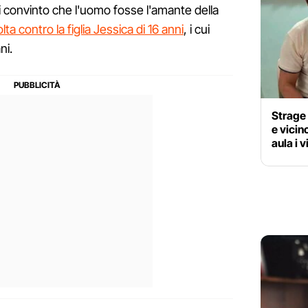
i convinto che l'uomo fosse l'amante della
volta contro la figlia Jessica di 16 anni
, i cui
ni.
Strage 
e vicin
aula i v