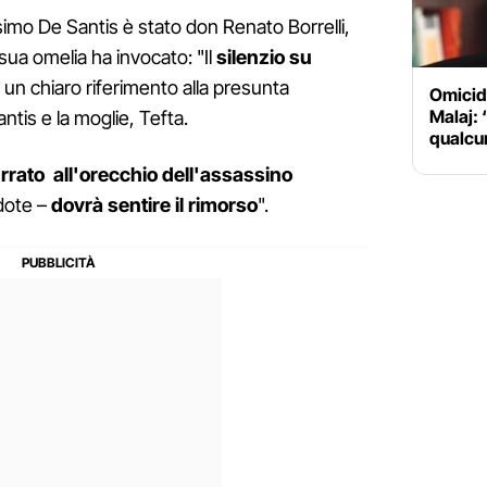
imo De Santis è stato don Renato Borrelli,
sua omelia ha invocato: "Il
silenzio su
 un chiaro riferimento alla presunta
Omicid
Malaj: 
ntis e la moglie, Tefta.
qualcu
rato all'orecchio dell'assassino
dote –
dovrà sentire il rimorso
".