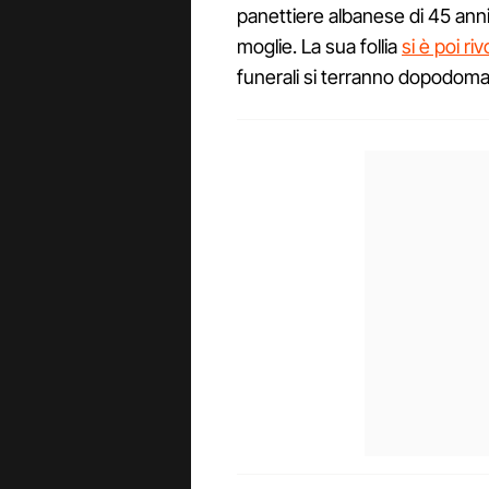
panettiere albanese di 45 ann
moglie. La sua follia
si è poi ri
funerali si terranno dopodoma