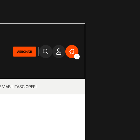
ABBONATI
2
 VIABILITÀ
SCIOPERI