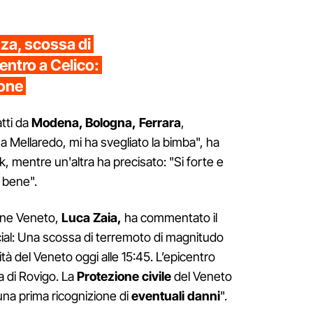
za, scossa di
ntro a Celico:
ione
atti da
Modena, Bologna,
Ferrara
,
a Mellaredo, mi ha svegliato la bimba", ha
 mentre un'altra ha precisato: "Si forte e
e bene".
ione Veneto,
Luca Zaia,
ha commentato il
cial: Una scossa di terremoto di magnitudo
lità del Veneto oggi alle 15:45. L’epicentro
a di Rovigo. La
Protezione civile
del Veneto
na prima ricognizione di
eventuali danni
".