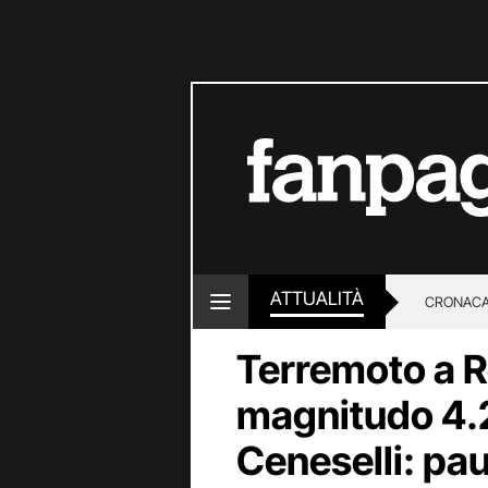
ATTUALITÀ
CRONACA
Terremoto a R
LOTTO E
magnitudo 4.2
Ceneselli: pau