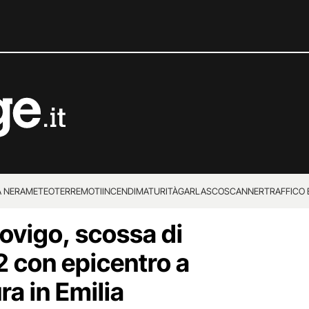
 NERA
METEO
TERREMOTI
INCENDI
MATURITÀ
GARLASCO
SCANNER
TRAFFICO E
ovigo, scossa di
 SUPERENALOTTO
 con epicentro a
ra in Emilia