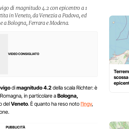
vigo di magnitudo 4.2 con epicentro a 1
tita in Veneto, da Venezia a Padova, ed
 a Bologna, Ferrara e Modena.
VIDEO CONSIGLIATO
Terrem
scossa
epicen
vigo
di
magnitudo 4.2
della scala Richter: è
a Romagna, in particolare a
Bologna,
o del
Veneto
. È quanto ha reso noto
l'Ingv
,
ione.