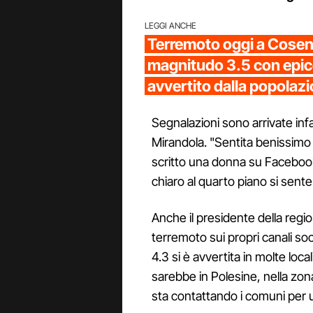
LEGGI ANCHE
Terremoto oggi a Cosen
magnitudo 3.5 con epice
avvertito dalla popolaz
Segnalazioni sono arrivate inf
Mirandola. "Sentita benissimo 
scritto una donna su Facebook,
chiaro al quarto piano si sent
Anche il presidente della reg
terremoto sui propri canali so
4.3 si è avvertita in molte loca
sarebbe in Polesine, nella zon
sta contattando i comuni per u